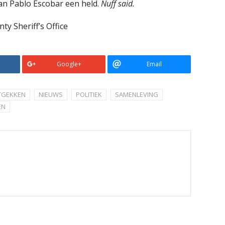
 van Pablo Escobar een held.
Nuff said.
ty Sheriff’s Office
Google+
Email
TGEKKEN
NIEUWS
POLITIEK
SAMENLEVING
EN