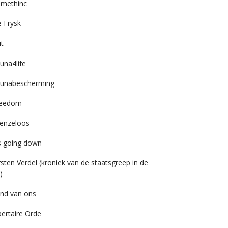
imethinc
 Frysk
it
una4life
unabescherming
reedom
enzeloos
’s going down
rsten Verdel (kroniek van de staatsgreep in de
)
nd van ons
bertaire Orde