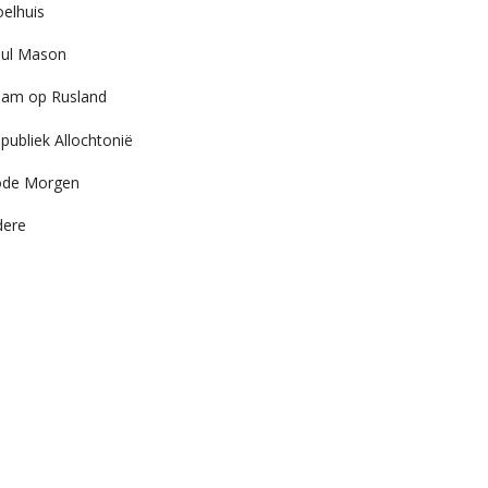
elhuis
ul Mason
am op Rusland
publiek Allochtonië
ode Morgen
dere