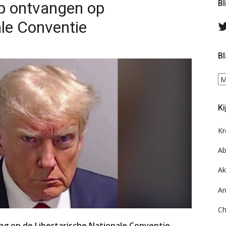
p ontvangen op
Bl
ale Conventie
Bl
Bl
ee
do
Ki
on
ar
Kr
Ab
Ak
An
Ch
g op de Libertarische Nationale Conventie