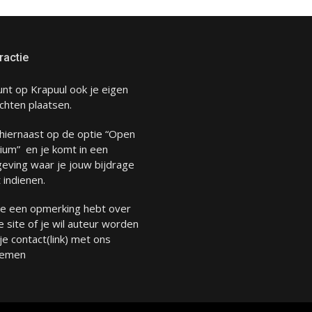
ractie
unt op Krapuul ook je eigen
chten plaatsen.
 hiernaast op de optie “Open
ium” en je komt in een
eving waar je jouw bijdrage
 indienen.
 je een opmerking hebt over
 site of je wil auteur worden
 je
contact
(link) met ons
emen