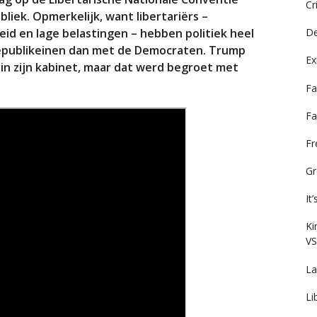
Cr
iek. Opmerkelijk, want libertariërs –
De
id en lage belastingen – hebben politiek heel
publikeinen dan met de Democraten. Trump
Ex
 in zijn kabinet, maar dat werd begroet met
Fa
Fa
F
Gr
It
Ki
VS
La
Li