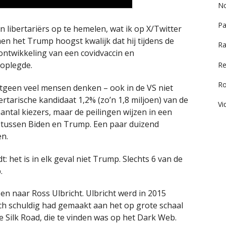
No
Pa
 libertariërs op te hemelen, wat ik op X/Twitter
en het Trump hoogst kwalijk dat hij tijdens de
Ra
ntwikkeling van een covidvaccin en
oplegde.
Re
R
hetgeen veel mensen denken – ook in de VS niet
ertarische kandidaat 1,2% (zo’n 1,8 miljoen) van de
Vi
ntal kiezers, maar de peilingen wijzen in een
 tussen Biden en Trump. Een paar duizend
n.
: het is in elk geval niet Trump. Slechts 6 van de
.
zen naar Ross Ulbricht. Ulbricht werd in 2015
ich schuldig had gemaakt aan het op grote schaal
e Silk Road, die te vinden was op het Dark Web.