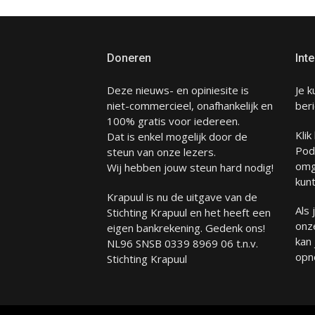
Doneren
Inte
Deze nieuws- en opiniesite is
Je k
niet-commercieel, onafhankelijk en
beri
100% gratis voor iedereen.
Klik
Dat is enkel mogelijk door de
Pod
steun van onze lezers.
omg
Wij hebben jouw steun hard nodig!
kunt
Krapuul is nu de uitgave van de
Als
Stichting Krapuul en het heeft een
onze
eigen bankrekening. Gedenk ons!
kan
NL96 SNSB 0339 8969 06 t.n.v.
opn
Stichting Krapuul