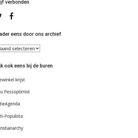
ijf verbonden
Volg
Volg
ons
ons
op
op
Twitter
Facebook
ader eens door ons archief
ader
ns
or
jk ook eens bij de buren
s
chief
ewinkel krijst
u Pessoptimist
tieAgenda
ti-Populista
ristianarchy