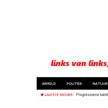
Naar
de
inhoud
springen
WERELD
POLITIEK
NATUUR 
LAATSTE NIEUWS:
Progressieve kand