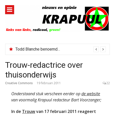
Naar
de
inhoud
springen
Todd Blanche benoemd tot Attorney General
Trouw-redactrice over
thuisonderwijs
Creative Commons
19 februari 2011
22
Onderstaand stuk verscheen eerder op
de website
van voormalig Krapuul redacteur Bart Voorzanger;
In de
Trouw
van 17 februari 2011 reageert