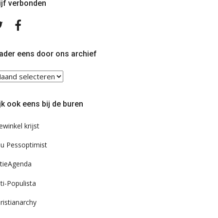
ijf verbonden
Volg
Volg
ons
ons
op
op
Twitter
Facebook
ader eens door ons archief
ader
ns
or
jk ook eens bij de buren
s
chief
ewinkel krijst
u Pessoptimist
tieAgenda
ti-Populista
ristianarchy