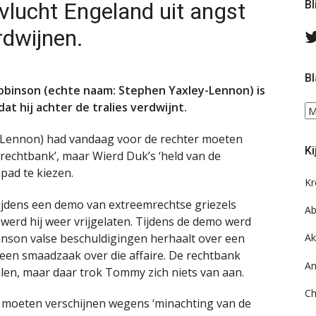
lucht Engeland uit angst
Bl
rdwijnen.
Bl
binson (echte naam: Stephen Yaxley-Lennon) is
at hij achter de tralies verdwijnt.
Bl
ee
-Lennon) had vandaag voor de rechter moeten
do
Ki
on
rechtbank’, maar Wierd Duk’s ‘held van de
ar
pad te kiezen.
Kr
ijdens een demo van extreemrechtse griezels
Ab
werd hij weer vrijgelaten. Tijdens de demo werd
nson valse beschuldigingen herhaalt over een
Ak
ij een smaadzaak over die affaire. De rechtbank
An
len, maar daar trok Tommy zich niets van aan.
Ch
 moeten verschijnen wegens ‘minachting van de