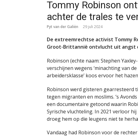
Tommy Robinson ontv
achter de trales te ve
Pyt van der Galiën
29 juli 2024
De extreemrechtse activist Tommy Ro
Groot-Brittannië ontvlucht uit angst d
Robinson (echte naam: Stephen Yaxley
verschijnen wegens ‘minachting van de 
arbeidersklasse’ koos ervoor het hazen
Robinson werd gisteren gearresteerd t
tegen migranten en moslims. ’s Avonds 
een documentaire getoond waarin Robi
Syrische vluchteling. In 2021 verloor h
droeg hem op die leugens niet te herha
Vandaag had Robinson voor de rechter