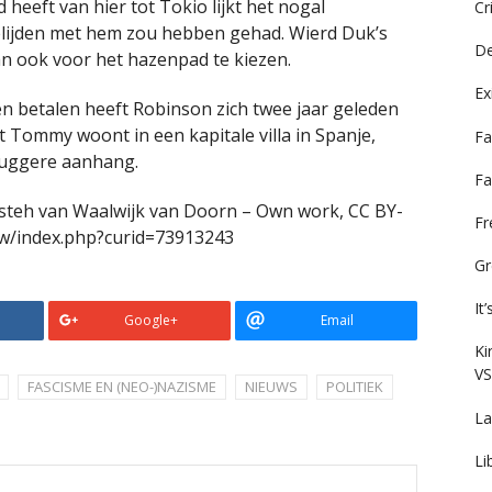
eeft van hier tot Tokio lijkt het nogal
Cr
delijden met hem zou hebben gehad. Wierd Duk’s
De
an ook voor het hazenpad te kiezen.
Ex
 betalen heeft Robinson zich twee jaar geleden
nt Tommy woont in een kapitale villa in Spanje,
Fa
snuggere aanhang.
Fa
jesteh van Waalwijk van Doorn – Own work, CC BY-
F
/w/index.php?curid=73913243
Gr
It
Google+
Email
Ki
VS
FASCISME EN (NEO-)NAZISME
NIEUWS
POLITIEK
La
Li