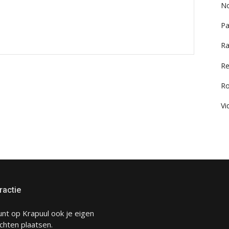
No
Pa
Ra
Re
R
Vi
ractie
unt op Krapuul ook je eigen
chten plaatsen.