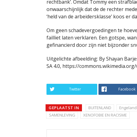
rechtbank’. Omdat Tommy een strafblad h
onwaarschijnlijk dat de de rechter me
‘held van de arbeidersklasse’ koos er d
Om geen schadevergoedingen te hoeven
failliet laten verklaren. Een gotspe, wa
gefinancierd door zijn niet bijzonder 
Uitgelichte afbeelding: By Shayan Bar
SA 4.0, https://commons.wikimedia.org
Twitter
Facebook
GEPLAATST IN
BUITENLAND
Engeland
SAMENLEVING
XENOFOBIE EN RACISME