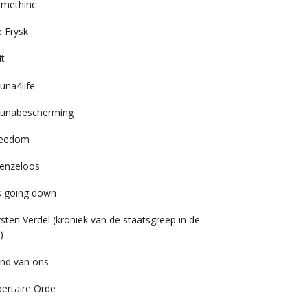
imethinc
 Frysk
it
una4life
unabescherming
reedom
enzeloos
’s going down
rsten Verdel (kroniek van de staatsgreep in de
)
nd van ons
bertaire Orde