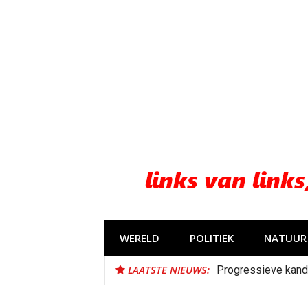
Naar
de
inhoud
springen
WERELD
POLITIEK
NATUUR 
LAATSTE NIEUWS:
Progressieve kand