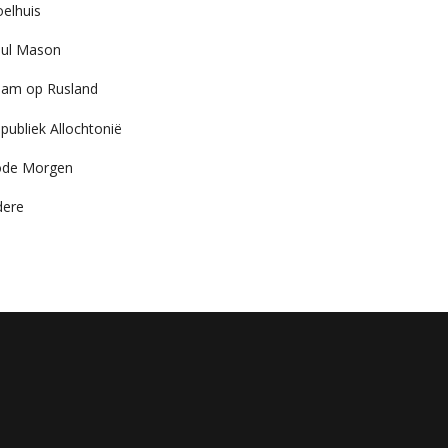
elhuis
ul Mason
am op Rusland
publiek Allochtonië
ode Morgen
dere