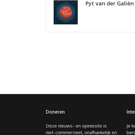
Pyt van der Galiën
Doneren
Inte
Deze nieuws- en opiniesite is
Je k
niet-commercieel, onafhankelijk en
beri