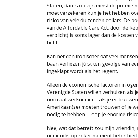
Staten, dan is op zijn minst de premie n
moet verzekeren kun je het hebben ove
risico van vele duizenden dollars. De b
van de Affordable Care Act, door de Re
verplicht) is soms lager dan de kosten 
hebt.
Kan het dan ironischer dat veel mense
baan verliezen júist ten gevolge van ee
ingeklapt wordt als het regent.
Alleen de economische factoren in oge
Verenigde Staten willen verhuizen als j
normaal werknemer – als je er trouwens
Amerikaan(se) moeten trouwen of je w
nodig te hebben – loop je enorme risico
Nee, wat dat betreft zou mijn vriendin
nemende, op zeker moment beter hierhe