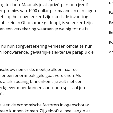
No
og te doen. Maar als je als privé-persoon jezelf
r premies van 1000 dollar per maand en een eigen
Pa
oete op het onverzekerd zijn (sinds de invoering
publikeinen Obamacare gedoopt, is verzekerd zijn
Ra
van een verzekering waaraan je weinig tot niets
Re
R
n nu hun zorgverzekering verliezen omdat ze hun
n rondwarende, gevaarlijke ziekte? De paraplu die
Vi
nschouw nemende, moet je alleen naar de
e er een enorm pak geld gaat verdienen. Als
 al als zodanig binnenkomt; je zult met een
erkgever moet kunnen aantonen speciaal jou
’s.
, alleen de economische factoren in ogenschouw
en kunnen komen. Zij gelooft al heel lang niet