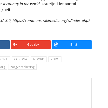
test country in the world
zou zijn. Het aantal
groeit.
-SA 3.0, https://commons.wikimedia.org/w/index.php?
Google+
Email
PINIE
CORONA
NOORD
ZORG
zorg
zorgverzekering