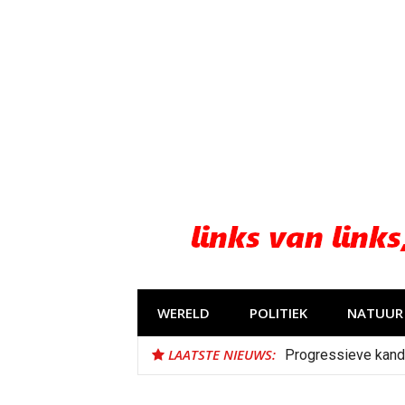
Naar
de
inhoud
springen
WERELD
POLITIEK
NATUUR 
LAATSTE NIEUWS:
Progressieve kand