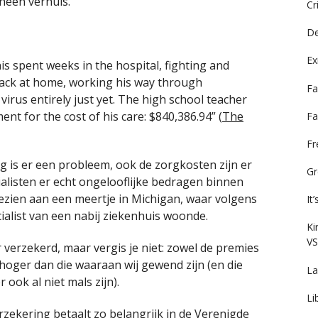
heen verhuis.
Cr
De
Ex
 spent weeks in the hospital, fighting and
back at home, working his way through
Fa
virus entirely just yet. The high school teacher
ment for the cost of his care: $840,386.94” (
The
Fa
F
g is er een probleem, ook de zorgkosten zijn er
Gr
alisten er echt ongelooflijke bedragen binnen
ezien aan een meertje in Michigan, waar volgens
It
ialist van een nabij ziekenhuis woonde.
Ki
VS
r verzekerd, maar vergis je niet: zowel de premies
l hoger dan die waaraan wij gewend zijn (en die
La
ook al niet mals zijn).
Li
rzekering betaalt zo belangrijk in de Verenigde