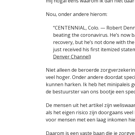
mij nogal eens waarom ik dan niet daar
Nou, onder andere hierom:
“CENTENNIAL, Colo. — Robert Dennis
beating the coronavirus. He’s now 
recovery, but he’s not done with the 
just received his first itemized state
Denver Channel
)
Niet alleen de beroerde zorgverzekerin
veel hoger. Onder andere doordat speci
kunnen harken. Ik heb het minipaleis g
de bestuurster van ons bootje een spec
De mensen uit het artikel zijn weliswaa
als het eigen risico zijn doorgaans vee
voor mensen met een laag inkomen hier 
Daarom is een vaste baan die je zorgve