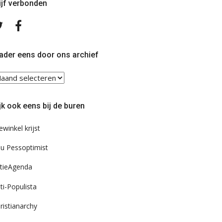
ijf verbonden
Volg
Volg
ons
ons
op
op
Twitter
Facebook
ader eens door ons archief
ader
ns
or
jk ook eens bij de buren
s
chief
ewinkel krijst
u Pessoptimist
tieAgenda
ti-Populista
ristianarchy