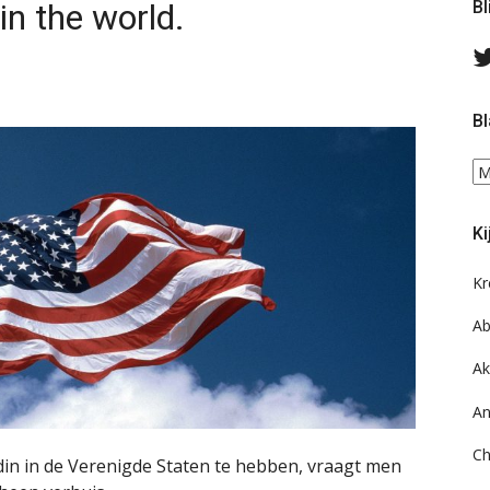
in the world.
Bl
Bl
Bl
ee
do
Ki
on
ar
Kr
Ab
Ak
An
Ch
endin in de Verenigde Staten te hebben, vraagt men