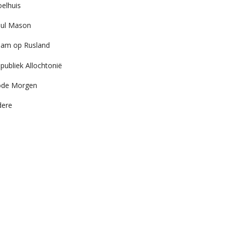
elhuis
ul Mason
am op Rusland
publiek Allochtonië
ode Morgen
dere