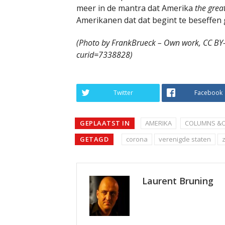
meer in de mantra dat Amerika
the grea
Amerikanen dat dat begint te beseffen 
(Photo by FrankBrueck – Own work, CC BY
curid=7338828)
Twitter
Facebook
GEPLAATST IN
AMERIKA
COLUMNS &O
GETAGD
corona
verenigde staten
Laurent Bruning