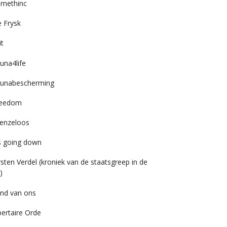
imethinc
 Frysk
it
una4life
unabescherming
reedom
enzeloos
’s going down
rsten Verdel (kroniek van de staatsgreep in de
)
nd van ons
bertaire Orde