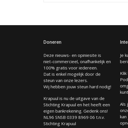
Doneren
Inte
Deze nieuws- en opiniesite is
Je k
niet-commercieel, onafhankelijk en
beri
100% gratis voor iedereen.
Klik
Dat is enkel mogelijk door de
Pod
steun van onze lezers.
omg
Wij hebben jouw steun hard nodig!
kunt
Krapuul is nu de uitgave van de
Als
Stichting Krapuul en het heeft een
onze
eigen bankrekening. Gedenk ons!
kan
NL96 SNSB 0339 8969 06 t.n.v.
opn
Stichting Krapuul