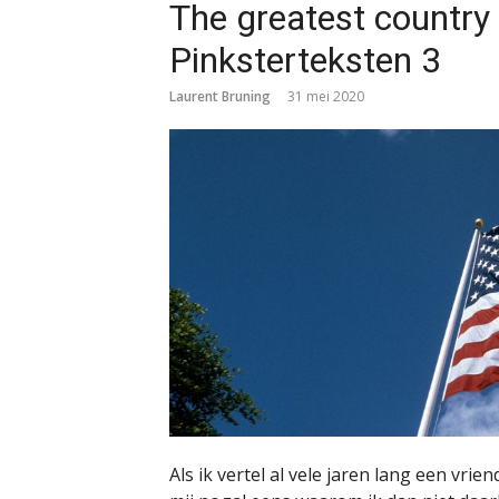
The greatest country 
Pinksterteksten 3
Laurent Bruning
31 mei 2020
Als ik vertel al vele jaren lang een vri