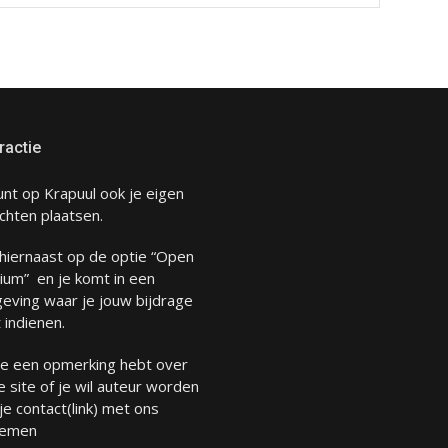
ractie
unt op Krapuul ook je eigen
chten plaatsen.
 hiernaast op de optie “Open
ium” en je komt in een
eving waar je jouw bijdrage
 indienen.
 je een opmerking hebt over
 site of je wil auteur worden
 je
contact
(link) met ons
emen