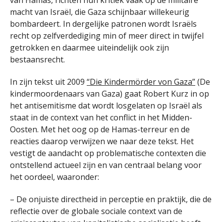
van Hamas, richten hun kritiek vaak op de militaire
macht van Israël, die Gaza schijnbaar willekeurig
bombardeert. In dergelijke patronen wordt Israëls
recht op zelfverdediging min of meer direct in twijfel
getrokken en daarmee uiteindelijk ook zijn
bestaansrecht.
In zijn tekst uit 2009
“Die Kindermörder von Gaza”
(De
kindermoordenaars van Gaza) gaat Robert Kurz in op
het antisemitisme dat wordt losgelaten op Israël als
staat in de context van het conflict in het Midden-
Oosten. Met het oog op de Hamas-terreur en de
reacties daarop verwijzen we naar deze tekst. Het
vestigt de aandacht op problematische contexten die
ontstellend actueel zijn en van centraal belang voor
het oordeel, waaronder:
– De onjuiste directheid in perceptie en praktijk, die de
reflectie over de globale sociale context van de