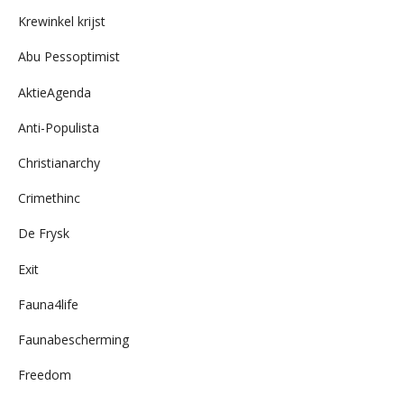
archief
Krewinkel krijst
Abu Pessoptimist
AktieAgenda
Anti-Populista
Christianarchy
Crimethinc
De Frysk
Exit
Fauna4life
Faunabescherming
Freedom