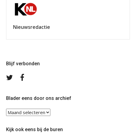
Nieuwsredactie
Blijf verbonden
Volg
Volg
ons
ons
op
op
Twitter
Facebook
Blader eens door ons archief
Blader
eens
door
Kijk ook eens bij de buren
ons