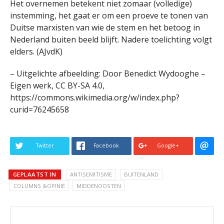
Het overnemen betekent niet zomaar (volledige)
instemming, het gaat er om een proeve te tonen van
Duitse marxisten van wie de stem en het betoog in
Nederland buiten beeld blijft. Nadere toelichting volgt
elders. (AJvdK)
– Uitgelichte afbeelding: Door Benedict Wydooghe –
Eigen werk, CC BY-SA 4.0,
https://commons.wikimedia.org/w/index.php?
curid=76245658
Twitter
Facebook
Google+
GEPLAATST IN
ANTISEMITISME
BUITENLAND
COLUMNS &OPINIE
MIDDENOOSTEN