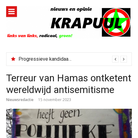
Naar
de
inhoud
springen
Progressieve kandidaat El-Sayed senaatskandidaat Michigan
Terreur van Hamas ontketent
wereldwijd antisemitisme
Nieuwsredactie
15 november 2023