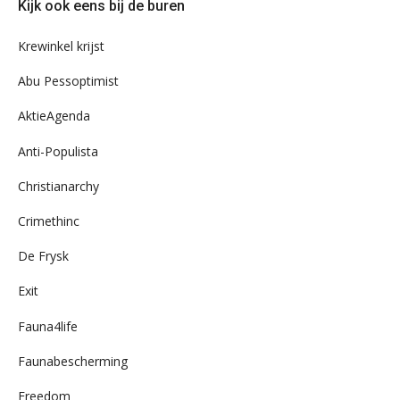
Kijk ook eens bij de buren
ons
archief
Krewinkel krijst
Abu Pessoptimist
AktieAgenda
Anti-Populista
Christianarchy
Crimethinc
De Frysk
Exit
Fauna4life
Faunabescherming
Freedom