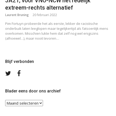
JA21, voor VNO-NCW het redelijk
extreem-rechts alternatief
Laurent Bruning
20 februari 2022
Pim Fortuyn probeerde het als eerste, lekker de racistische
onderbuik laten leeglopen maar tegelijkertijd als fatsoenlijk mens
overkomen. Misschien lukte hem dat zelf nog wel enigszins
(alhoewel…), maar nooit tevoren…
Blijf verbonden
Volg
Volg
ons
ons
op
op
Twitter
Facebook
Blader eens door ons archief
Blader
eens
door