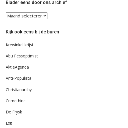
Blader eens door ons archief
Blader
eens
door
Kijk ook eens bij de buren
ons
archief
Krewinkel krijst
Abu Pessoptimist
AktieAgenda
Anti-Populista
Christianarchy
Crimethinc
De Frysk
Exit