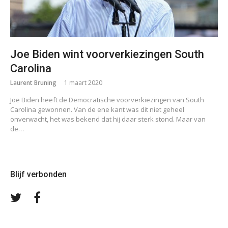
Joe Biden wint voorverkiezingen South
Carolina
Laurent Bruning
1 maart 2020
Joe Biden heeft de Democratische voorverkiezingen van South
Carolina gewonnen. Van de ene kant was dit niet geheel
onverwacht, het was bekend dat hij daar sterk stond. Maar van
de…
Blijf verbonden
Volg
Volg
ons
ons
op
op
Twitter
Facebook