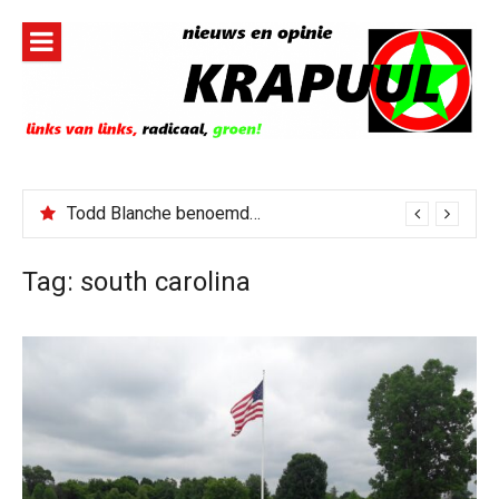
Naar
de
inhoud
springen
Todd Blanche benoemd tot Attorney General
Tag:
south carolina