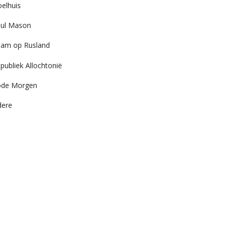
elhuis
ul Mason
am op Rusland
publiek Allochtonië
ode Morgen
dere