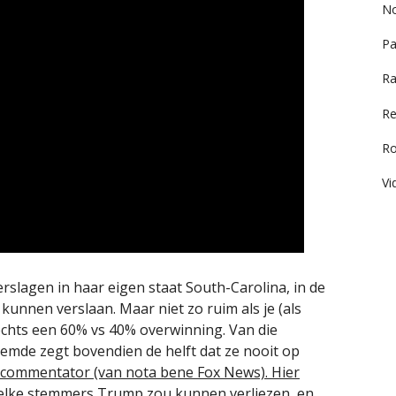
No
Pa
Ra
Re
R
Vi
rslagen in haar eigen staat South-Carolina, in de
unnen verslaan. Maar niet zo ruim als je (als
chts een 60% vs 40% overwinning. Van die
temde zegt bovendien de helft dat ze nooit op
 commentator (van nota bene Fox News).
Hier
lke stemmers Trump zou kunnen verliezen, en