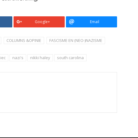
Google+
Email
COLUMNS &OPINIE
FASCISME EN (NEO-)NAZISME
iec
nazi's
nikki haley
south carolina