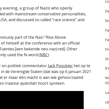
Cr
ay evening, a group of Nazis who openly
De
ngled with mainstream conservative personalities,
SA, and discussed so-called “race science” and
Ex
Fa
iously part of the Nazi “Rise Above
Fa
f himself at the conference with an official
Fuentes.[een bekende neo-nazi;red]. Other
F
nly used the N-word.(
NBC
)
Gr
or en politiek commentator
Jack Posobiec
het op te
It
 in de Verenigde Staten (dat was op 6 januari 2021
mdat er maar één macht is aan wie gehoorzaamd
Ki
 een Iraanse ayatollah hoort spreken.
VS
La
Li