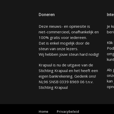
Doneren
Inte
Deze nieuws- en opiniesite is
Je k
niet-commercieel, onafhankelijk en
beri
100% gratis voor iedereen.
Klik
Dat is enkel mogelijk door de
Pod
steun van onze lezers.
omg
Wij hebben jouw steun hard nodig!
kunt
Krapuul is nu de uitgave van de
Als
Stichting Krapuul en het heeft een
onze
eigen bankrekening. Gedenk ons!
kan
NL96 SNSB 0339 8969 06 t.n.v.
opn
Stichting Krapuul
Home
Privacybeleid