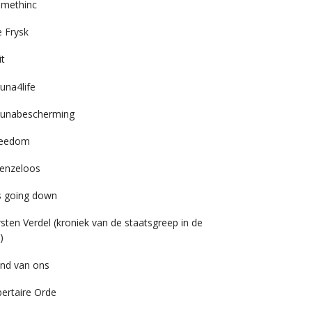
imethinc
 Frysk
it
una4life
unabescherming
reedom
enzeloos
’s going down
rsten Verdel (kroniek van de staatsgreep in de
)
nd van ons
bertaire Orde