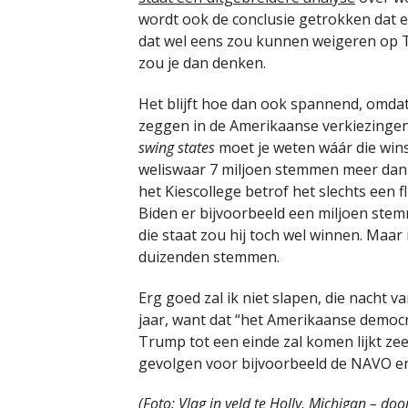
wordt ook de conclusie getrokken dat e
dat wel eens zou kunnen weigeren op T
zou je dan denken.
Het blijft hoe dan ook spannend, omdat
zeggen in de Amerikaanse verkiezinge
swing states
moet je weten wáár die winst
weliswaar 7 miljoen stemmen meer dan
het Kiescollege betrof het slechts een
Biden er bijvoorbeeld een miljoen stemme
die staat zou hij toch wel winnen. Maar
duizenden stemmen.
Erg goed zal ik niet slapen, die nacht 
jaar, want dat “het Amerikaanse democr
Trump tot een einde zal komen lijkt zee
gevolgen voor bijvoorbeeld de NAVO e
(Foto: Vlag in veld te Holly, Michigan – do