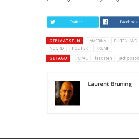
Twitter
Facebook
GEPLAATST IN
AMERIKA
BUITENLAND
NOORD
POLITIEK
TRUMP
GETAGD
CPAC
fascisten
jack posob
Laurent Bruning