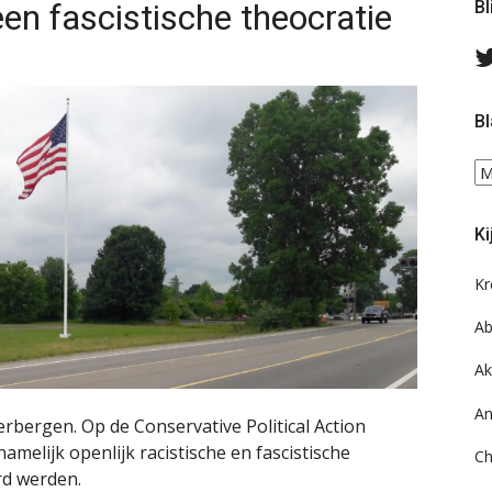
een fascistische theocratie
Bl
Bl
Bl
ee
do
Ki
on
ar
Kr
Ab
Ak
An
rbergen. Op de Conservative Political Action
amelijk openlijk racistische en fascistische
Ch
rd werden.