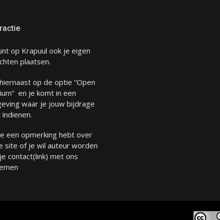
ractie
unt op Krapuul ook je eigen
chten plaatsen.
 hiernaast op de optie “Open
ium” en je komt in een
eving waar je jouw bijdrage
 indienen.
 je een opmerking hebt over
 site of je wil auteur worden
 je
contact
(link) met ons
emen