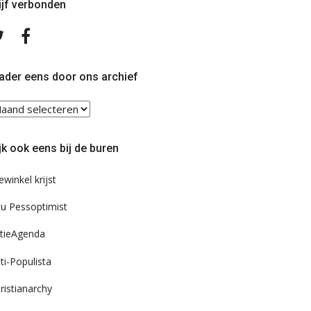
ijf verbonden
Volg
Volg
ons
ons
op
op
Twitter
Facebook
ader eens door ons archief
ader
ns
or
jk ook eens bij de buren
s
chief
ewinkel krijst
u Pessoptimist
tieAgenda
ti-Populista
ristianarchy