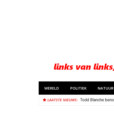
Naar
de
inhoud
springen
WERELD
POLITIEK
NATUUR 
LAATSTE NIEUWS:
Todd Blanche beno