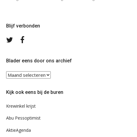
Blijf verbonden
Volg
Volg
ons
ons
op
op
Twitter
Facebook
Blader eens door ons archief
Blader
eens
door
Kijk ook eens bij de buren
ons
archief
Krewinkel krijst
Abu Pessoptimist
AktieAgenda