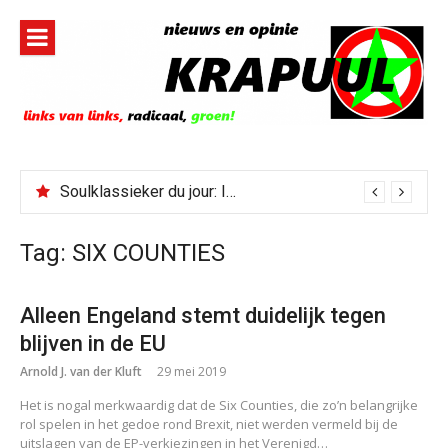
Naar
de
inhoud
springen
Soulklassieker du jour: I Wish It Would Rain
Tag:
SIX COUNTIES
Alleen Engeland stemt duidelijk tegen
blijven in de EU
Arnold J. van der Kluft
29 mei 2019
Het is nogal merkwaardig dat de Six Counties, die zo’n belangrijke
rol spelen in het gedoe rond Brexit, niet werden vermeld bij de
uitslagen van de EP-verkiezingen in het Verenigd…