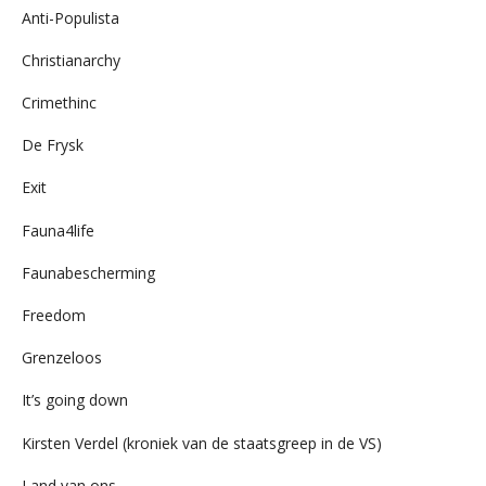
Anti-Populista
Christianarchy
Crimethinc
De Frysk
Exit
Fauna4life
Faunabescherming
Freedom
Grenzeloos
It’s going down
Kirsten Verdel (kroniek van de staatsgreep in de VS)
Land van ons