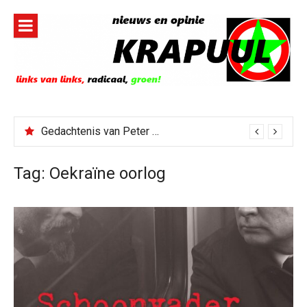
Naar
de
inhoud
springen
Gedachtenis van Peter Faber
Tag:
Oekraïne oorlog