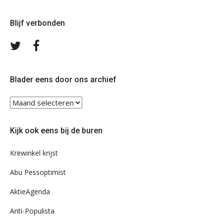
Blijf verbonden
Volg
Volg
ons
ons
op
op
Twitter
Facebook
Blader eens door ons archief
Blader
eens
door
Kijk ook eens bij de buren
ons
archief
Krewinkel krijst
Abu Pessoptimist
AktieAgenda
Anti-Populista