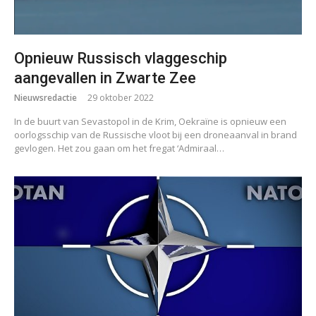
Opnieuw Russisch vlaggeschip
aangevallen in Zwarte Zee
Nieuwsredactie
29 oktober 2022
In de buurt van Sevastopol in de Krim, Oekraïne is opnieuw een
oorlogsschip van de Russische vloot bij een droneaanval in brand
gevlogen. Het zou gaan om het fregat ‘Admiraal…