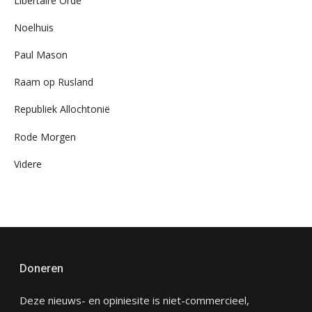
Libertaire Orde
Noelhuis
Paul Mason
Raam op Rusland
Republiek Allochtonië
Rode Morgen
Videre
Doneren
Deze nieuws- en opiniesite is niet-commercieel,