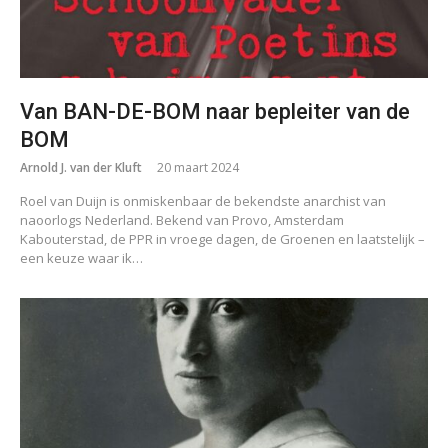
Van BAN-DE-BOM naar bepleiter van de
BOM
Arnold J. van der Kluft
20 maart 2024
Roel van Duijn is onmiskenbaar de bekendste anarchist van
naoorlogs Nederland. Bekend van Provo, Amsterdam
Kabouterstad, de PPR in vroege dagen, de Groenen en laatstelijk –
een keuze waar ik…