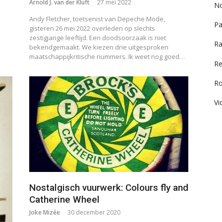
Arnold J. van der Kluft
27 mei 2022
No
Andy Fletcher, toetsenist van Depeche Mode,
Pa
gisteren 26 mei 2022 overleden op slechts
zestigjarige leeftijd. Een doodsoorzaak is niet
Ra
bekendgemaakt. We kiezen drie uitgesproken
maatschappijkritische nummers. Ik weet nog goed…
Re
R
Vi
Nostalgisch vuurwerk: Colours fly and
Catherine Wheel
Joke Mizée
30 december 2020