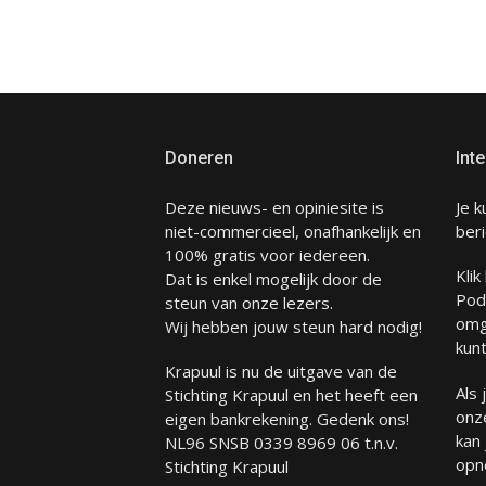
paginering
Doneren
Inte
Deze nieuws- en opiniesite is
Je k
niet-commercieel, onafhankelijk en
beri
100% gratis voor iedereen.
Klik
Dat is enkel mogelijk door de
Pod
steun van onze lezers.
omg
Wij hebben jouw steun hard nodig!
kunt
Krapuul is nu de uitgave van de
Als
Stichting Krapuul en het heeft een
onze
eigen bankrekening. Gedenk ons!
kan
NL96 SNSB 0339 8969 06 t.n.v.
opn
Stichting Krapuul