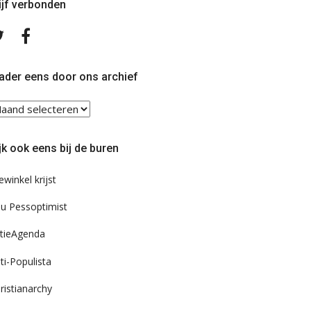
ijf verbonden
Volg
Volg
ons
ons
op
op
Twitter
Facebook
ader eens door ons archief
ader
ns
or
jk ook eens bij de buren
s
chief
ewinkel krijst
u Pessoptimist
tieAgenda
ti-Populista
ristianarchy