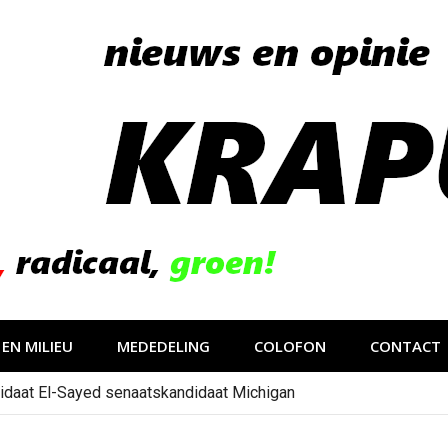
EN MILIEU
MEDEDELING
COLOFON
CONTACT
gevolg van op sociale media verspreide hoax?