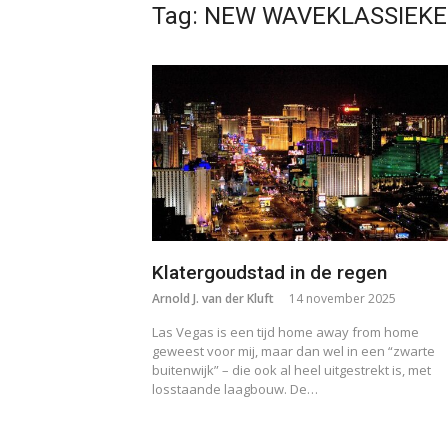
Tag:
NEW WAVEKLASSIEKE
Klatergoudstad in de regen
Arnold J. van der Kluft
14 november 2025
Las Vegas is een tijd home away from home
geweest voor mij, maar dan wel in een “zwarte
buitenwijk” – die ook al heel uitgestrekt is, met
losstaande laagbouw. De…