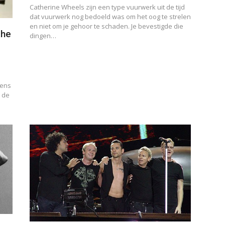
Catherine Wheels zijn een type vuurwerk uit de tijd
dat vuurwerk nog bedoeld was om het oog te strelen
en niet om je gehoor te schaden. Je bevestigde die
the
dingen…
gens
 de