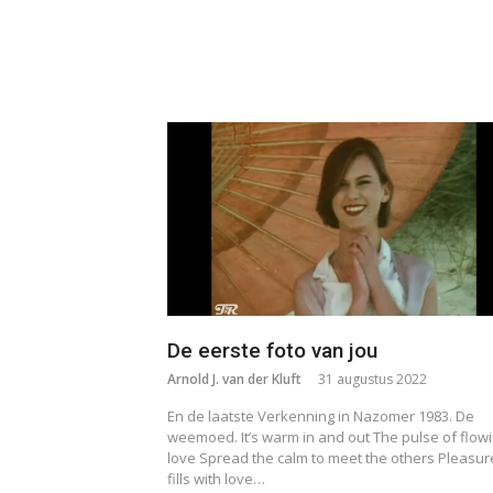
De eerste foto van jou
Arnold J. van der Kluft
31 augustus 2022
En de laatste Verkenning in Nazomer 1983. De
weemoed. It’s warm in and out The pulse of flow
love Spread the calm to meet the others Pleasur
fills with love…