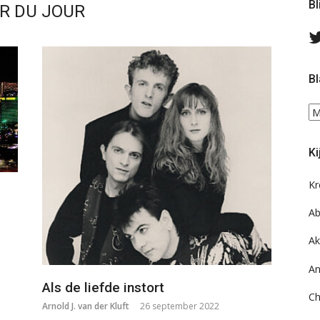
Bl
R DU JOUR
Bl
Bl
ee
do
Ki
on
ar
Kr
Ab
Ak
An
Als de liefde instort
Ch
Arnold J. van der Kluft
26 september 2022