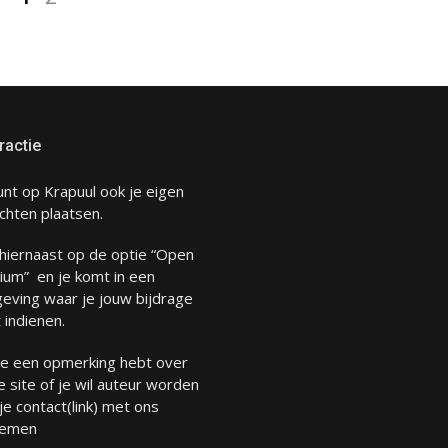
ractie
unt op Krapuul ook je eigen
chten plaatsen.
 hiernaast op de optie “Open
ium” en je komt in een
eving waar je jouw bijdrage
 indienen.
 je een opmerking hebt over
 site of je wil auteur worden
 je
contact
(link) met ons
emen