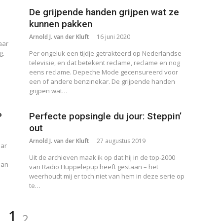
De grijpende handen grijpen wat ze
kunnen pakken
Arnold J. van der Kluft
16 juni 2020
aar
g,
Per ongeluk een tijdje getrakteerd op Nederlandse
televisie, en dat betekent reclame, reclame en nog
eens reclame. Depeche Mode gecensureerd voor
een of andere benzinekar. De grijpende handen
grijpen wat…
P
Perfecte popsingle du jour: Steppin’
out
Arnold J. van der Kluft
27 augustus 2019
aar
Uit de archieven maak ik op dat hij in de top-2000
aan
van Radio Huppelepup heeft gestaan – het
weerhoudt mij er toch niet van hem in deze serie op
te…
Pagina
Pagina
1
2