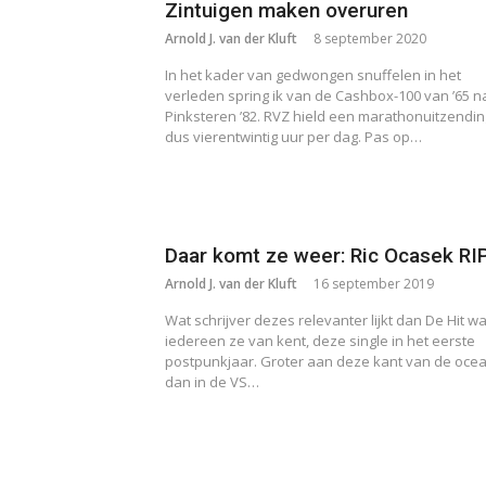
Zintuigen maken overuren
Arnold J. van der Kluft
8 september 2020
In het kader van gedwongen snuffelen in het
verleden spring ik van de Cashbox-100 van ’65 n
Pinksteren ’82. RVZ hield een marathonuitzendin
dus vierentwintig uur per dag. Pas op…
Daar komt ze weer: Ric Ocasek RI
Arnold J. van der Kluft
16 september 2019
Wat schrijver dezes relevanter lijkt dan De Hit w
iedereen ze van kent, deze single in het eerste
postpunkjaar. Groter aan deze kant van de oce
dan in de VS…
Berichten