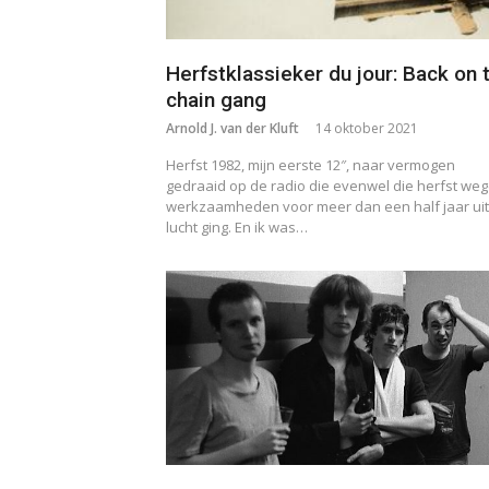
Herfstklassieker du jour: Back on 
chain gang
Arnold J. van der Kluft
14 oktober 2021
Herfst 1982, mijn eerste 12″, naar vermogen
gedraaid op de radio die evenwel die herfst we
werkzaamheden voor meer dan een half jaar uit
lucht ging. En ik was…