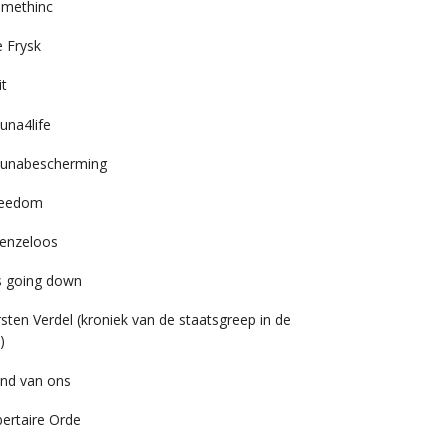
imethinc
 Frysk
it
una4life
unabescherming
reedom
enzeloos
’s going down
rsten Verdel (kroniek van de staatsgreep in de
)
nd van ons
bertaire Orde