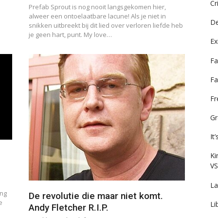
Cr
Prefab Sprout is nog nooit langsgekomen hier,
alweer een ontoelaatbare lacune! Als je niet in
De
snikken uitbreekt bij dit lied over verloren liefde heb
je geen hart, punt. My love…
Ex
Fa
Fa
F
Gr
It
Ki
VS
La
ing
De revolutie die maar niet komt.
e
Li
Andy Fletcher R.I.P.