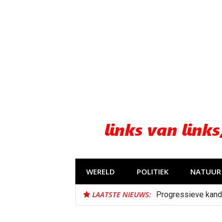
Naar
de
inhoud
springen
WERELD
POLITIEK
NATUUR 
LAATSTE NIEUWS:
Bestorming Ceuta 