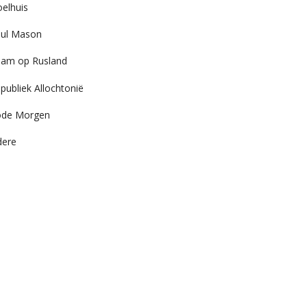
elhuis
ul Mason
am op Rusland
publiek Allochtonië
ode Morgen
dere