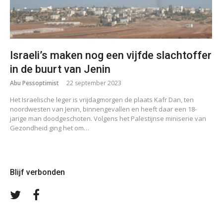
Israeli’s maken nog een vijfde slachtoffer
in de buurt van Jenin
Abu Pessoptimist
22 september 2023
Het Israelische leger is vrijdagmorgen de plaats Kafr Dan, ten
noordwesten van Jenin, binnengevallen en heeft daar een 18-
jarige man doodgeschoten. Volgens het Palestijnse miniserie van
Gezondheid ging het om…
Blijf verbonden
Volg
Volg
ons
ons
op
op
Twitter
Facebook