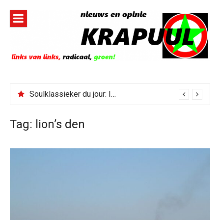
Naar
de
inhoud
springen
Soulklassieker du jour: I Wish It Would Rain
Tag:
lion’s den