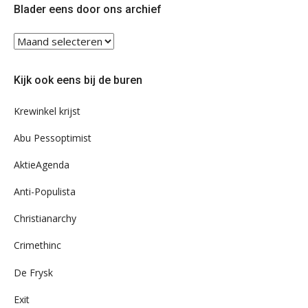
Blader eens door ons archief
Blader
eens
door
Kijk ook eens bij de buren
ons
archief
Krewinkel krijst
Abu Pessoptimist
AktieAgenda
Anti-Populista
Christianarchy
Crimethinc
De Frysk
Exit