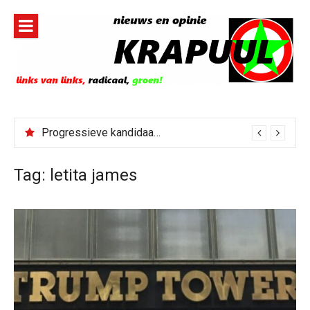
Naar
de
inhoud
springen
Progressieve kandidaat El-Sayed senaatskandidaat Michigan
Tag:
letita james