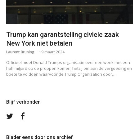
Trump kan garantstelling civiele zaak
New York niet betalen
Laurent Bruning
19 maart 2024
Officieel moet Donald Trumps organisatie over een week met een
half miljard op de proppen komen, hetzij om aan de vergoeding en
boete te voldoen waarvoor de Trump Organization door…
Blijf verbonden
Volg
Volg
ons
ons
op
op
Twitter
Facebook
Blader eens door ons archief