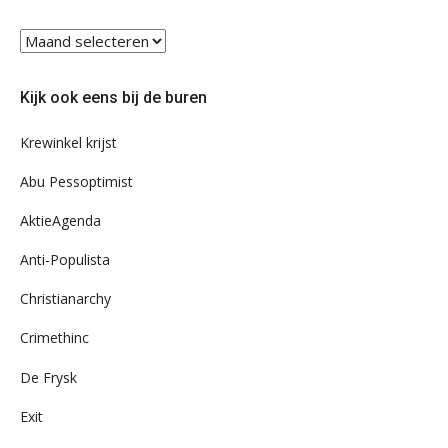
Blader
eens
door
Kijk ook eens bij de buren
ons
archief
Krewinkel krijst
Abu Pessoptimist
AktieAgenda
Anti-Populista
Christianarchy
Crimethinc
De Frysk
Exit