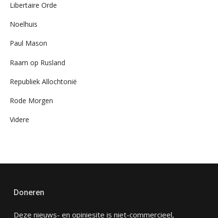
Libertaire Orde
Noelhuis
Paul Mason
Raam op Rusland
Republiek Allochtonië
Rode Morgen
Videre
Doneren
Deze nieuws- en opiniesite is niet-commercieel,