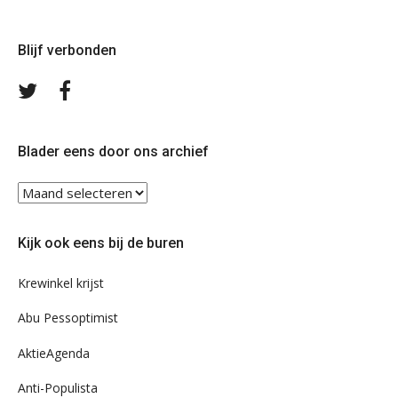
Blijf verbonden
Volg
Volg
ons
ons
op
op
Twitter
Facebook
Blader eens door ons archief
Blader
eens
door
Kijk ook eens bij de buren
ons
archief
Krewinkel krijst
Abu Pessoptimist
AktieAgenda
Anti-Populista