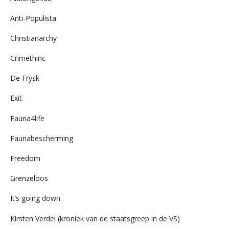
Anti-Populista
Christianarchy
Crimethinc
De Frysk
Exit
Fauna4life
Faunabescherming
Freedom
Grenzeloos
It’s going down
Kirsten Verdel (kroniek van de staatsgreep in de VS)