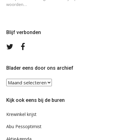
woorden…
Blijf verbonden
Volg
Volg
ons
ons
op
op
Twitter
Facebook
Blader eens door ons archief
Blader
eens
door
Kijk ook eens bij de buren
ons
archief
Krewinkel krijst
Abu Pessoptimist
AktieAgenda