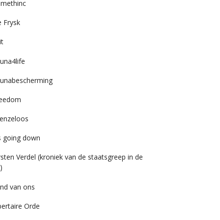
imethinc
 Frysk
it
una4life
unabescherming
reedom
enzeloos
’s going down
rsten Verdel (kroniek van de staatsgreep in de
)
nd van ons
bertaire Orde