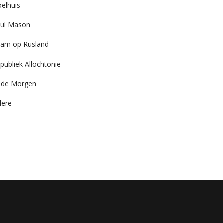
elhuis
ul Mason
am op Rusland
publiek Allochtonië
ode Morgen
dere