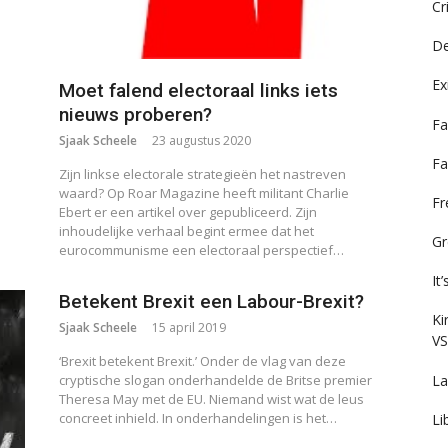
Cr
De
Ex
Moet falend electoraal links iets
nieuws proberen?
Fa
Sjaak Scheele
23 augustus 2020
Fa
Zijn linkse electorale strategieën het nastreven
waard? Op Roar Magazine heeft militant Charlie
F
Ebert er een artikel over gepubliceerd. Zijn
inhoudelijke verhaal begint ermee dat het
Gr
eurocommunisme een electoraal perspectief…
It
Betekent Brexit een Labour-Brexit?
Ki
Sjaak Scheele
15 april 2019
VS
‘Brexit betekent Brexit.’ Onder de vlag van deze
La
cryptische slogan onderhandelde de Britse premier
Theresa May met de EU. Niemand wist wat de leus
concreet inhield. In onderhandelingen is het…
Li