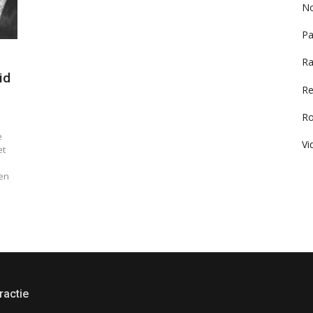
No
Pa
Ra
id
Re
R
e
Vi
et
en
ractie