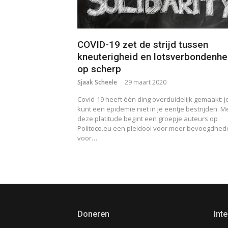
COVID-19 zet de strijd tussen
kneuterigheid en lotsverbondenhe
op scherp
Sjaak Scheele
29 maart 2020
Covid-19 heeft één ding overduidelijk gemaakt: j
kunt een epidemie niet in je eentje bestrijden. M
deze platitude begint een groepje auteurs op
Politoco.eu een pleidooi voor meer bevoegdhed
voor…
Doneren
Inte