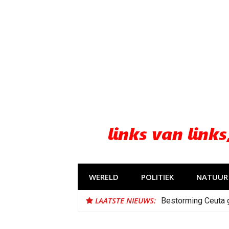
Naar
de
inhoud
springen
WERELD
POLITIEK
NATUUR 
LAATSTE NIEUWS:
Bestorming Ceuta 