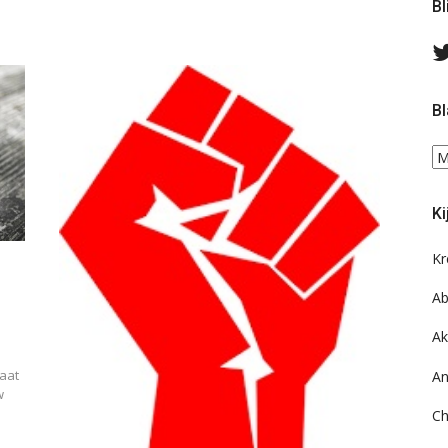
Bl
Bl
Bl
ee
do
Ki
on
ar
Kr
Ab
Ak
taat
An
w
Ch