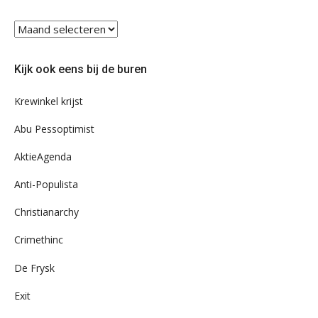
Blader
eens
door
Kijk ook eens bij de buren
ons
archief
Krewinkel krijst
Abu Pessoptimist
AktieAgenda
Anti-Populista
Christianarchy
Crimethinc
De Frysk
Exit