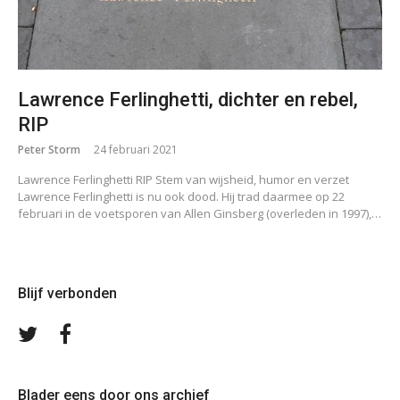
Lawrence Ferlinghetti, dichter en rebel,
RIP
Peter Storm
24 februari 2021
Lawrence Ferlinghetti RIP Stem van wijsheid, humor en verzet
Lawrence Ferlinghetti is nu ook dood. Hij trad daarmee op 22
februari in de voetsporen van Allen Ginsberg (overleden in 1997),…
Blijf verbonden
Volg
Volg
ons
ons
op
op
Twitter
Facebook
Blader eens door ons archief