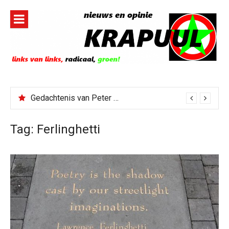
Naar
de
inhoud
springen
Gedachtenis van Peter Faber
Tag:
Ferlinghetti