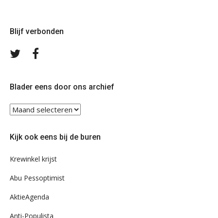
Blijf verbonden
Volg
Volg
ons
ons
op
op
Twitter
Facebook
Blader eens door ons archief
Blader
eens
door
Kijk ook eens bij de buren
ons
archief
Krewinkel krijst
Abu Pessoptimist
AktieAgenda
Anti-Populista