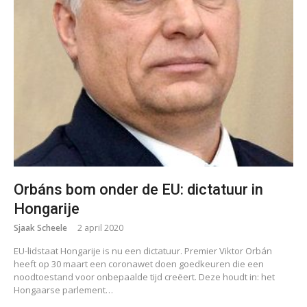
Orbáns bom onder de EU: dictatuur in
Hongarije
Sjaak Scheele
2 april 2020
EU-lidstaat Hongarije is nu een dictatuur. Premier Viktor Orbán
heeft op 30 maart een coronawet doen goedkeuren die een
noodtoestand voor onbepaalde tijd creëert. Deze houdt in: het
Hongaarse parlement…