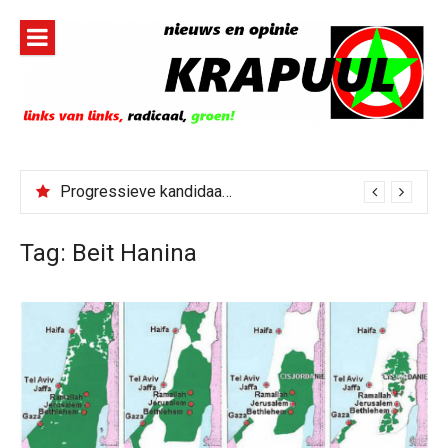
Naar
de
inhoud
springen
Progressieve kandidaat El-Sayed senaatskandidaat Michigan
Tag:
Beit Hanina