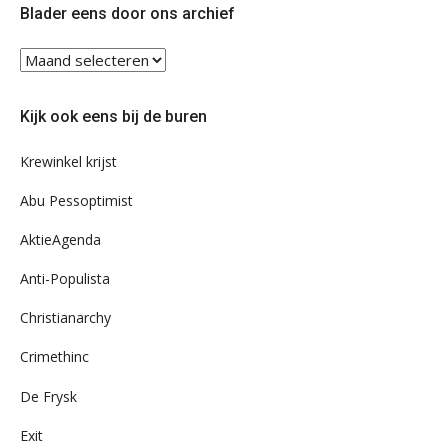
Blader eens door ons archief
Blader
eens
door
Kijk ook eens bij de buren
ons
archief
Krewinkel krijst
Abu Pessoptimist
AktieAgenda
Anti-Populista
Christianarchy
Crimethinc
De Frysk
Exit