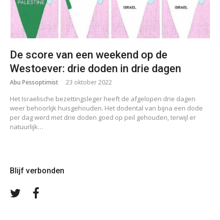
De score van een weekend op de
Westoever: drie doden in drie dagen
Abu Pessoptimist
23 oktober 2022
Het Israelische bezettingsleger heeft de afgelopen drie dagen
weer behoorlijk huisgehouden. Het dodental van bijna een dode
per dag werd met drie doden goed op peil gehouden, terwijl er
natuurlijk…
Blijf verbonden
Volg
Volg
ons
ons
op
op
Twitter
Facebook