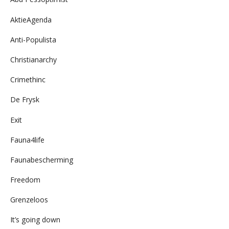
AktieAgenda
Anti-Populista
Christianarchy
Crimethinc
De Frysk
Exit
Fauna4life
Faunabescherming
Freedom
Grenzeloos
It’s going down