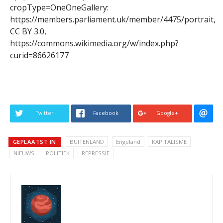
cropType=OneOneGallery:
https://members.parliament.uk/member/4475/portrait,
CC BY 3.0,
https://commons.wikimedia.org/w/index.php?
curid=86626177
Twitter
Facebook
Google+
GEPLAATST IN
BUITENLAND
Engeland
KAPITALISME
NIEUWS
POLITIEK
REPRESSIE