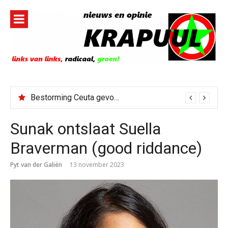
Naar
de
inhoud
springen
Bestorming Ceuta gevolg van op sociale media verspreide hoax?
Sunak ontslaat Suella
Braverman (good riddance)
Pyt van der Galiën
13 november 2023