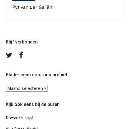
Pyt van der Galiën
Blijf verbonden
Volg
Volg
ons
ons
op
op
Twitter
Facebook
Blader eens door ons archief
Blader
eens
door
Kijk ook eens bij de buren
ons
archief
Krewinkel krijst
Abu Pessoptimist