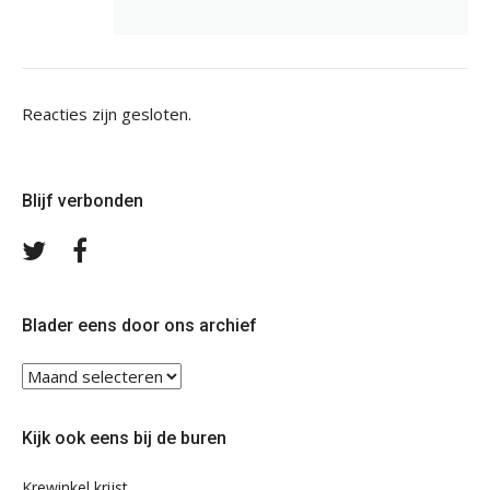
Reacties zijn gesloten.
Blijf verbonden
Volg
Volg
ons
ons
op
op
Twitter
Facebook
Blader eens door ons archief
Blader
eens
door
Kijk ook eens bij de buren
ons
archief
Krewinkel krijst