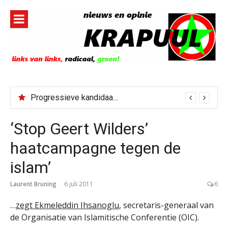
Naar
de
inhoud
springen
Progressieve kandidaat El-Sayed senaatskandidaat Michigan
‘Stop Geert Wilders’
haatcampagne tegen de
islam’
Laurent Bruning
6 juli 2011
6
…
zegt Ekmeleddin Ihsanoglu
, secretaris-generaal van
de Organisatie van Islamitische Conferentie (OIC).