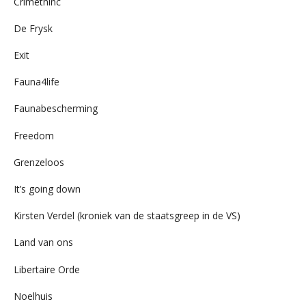
Crimethinc
De Frysk
Exit
Fauna4life
Faunabescherming
Freedom
Grenzeloos
It’s going down
Kirsten Verdel (kroniek van de staatsgreep in de VS)
Land van ons
Libertaire Orde
Noelhuis