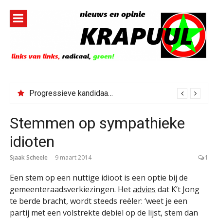
Naar
de
inhoud
springen
Progressieve kandidaat El-Sayed senaatskandidaat Michigan
Stemmen op sympathieke
idioten
Sjaak Scheele
9 maart 2014
1
Een stem op een nuttige idioot is een optie bij de
gemeenteraadsverkiezingen. Het
advies
dat K’t Jong
te berde bracht, wordt steeds reëler: ‘weet je een
partij met een volstrekte debiel op de lijst, stem dan