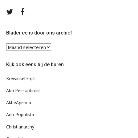
Volg
Volg
ons
ons
op
op
Twitter
Facebook
Blader eens door ons archief
Blader
eens
door
Kijk ook eens bij de buren
ons
archief
Krewinkel krijst
Abu Pessoptimist
AktieAgenda
Anti-Populista
Christianarchy