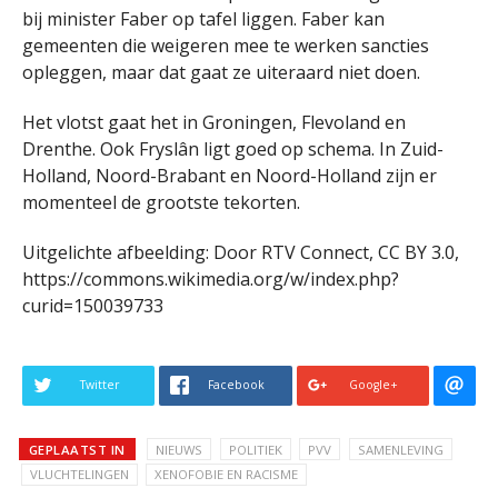
bij minister Faber op tafel liggen. Faber kan
gemeenten die weigeren mee te werken sancties
opleggen, maar dat gaat ze uiteraard niet doen.
Het vlotst gaat het in Groningen, Flevoland en
Drenthe. Ook Fryslân ligt goed op schema. In Zuid-
Holland, Noord-Brabant en Noord-Holland zijn er
momenteel de grootste tekorten.
Uitgelichte afbeelding: Door RTV Connect, CC BY 3.0,
https://commons.wikimedia.org/w/index.php?
curid=150039733
Twitter
Facebook
Google+
GEPLAATST IN
NIEUWS
POLITIEK
PVV
SAMENLEVING
VLUCHTELINGEN
XENOFOBIE EN RACISME