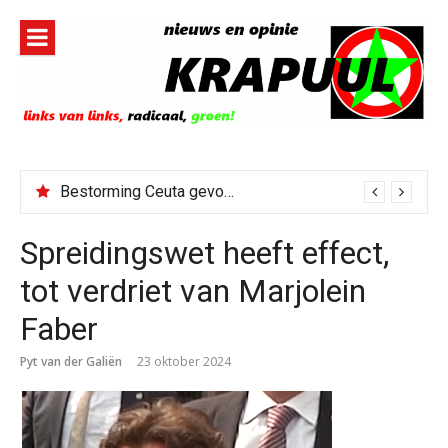
Naar
de
inhoud
springen
Bestorming Ceuta gevolg van op sociale media verspreide hoax?
Spreidingswet heeft effect,
tot verdriet van Marjolein
Faber
Pyt van der Galiën
23 oktober 2024