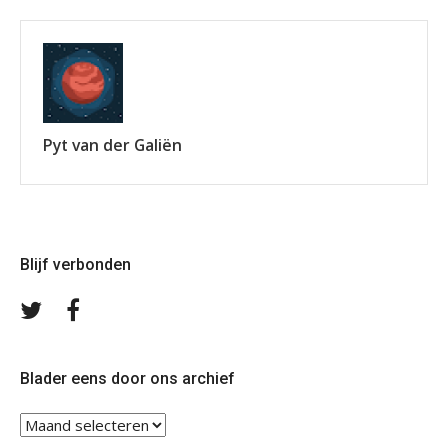
Pyt van der Galiën
Blijf verbonden
Volg
Volg
ons
ons
op
op
Twitter
Facebook
Blader eens door ons archief
Blader
eens