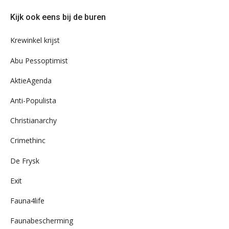
door
Kijk ook eens bij de buren
ons
archief
Krewinkel krijst
Abu Pessoptimist
AktieAgenda
Anti-Populista
Christianarchy
Crimethinc
De Frysk
Exit
Fauna4life
Faunabescherming