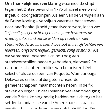
Onafhankelijkheidsverklaring
waarmee de strijd
tegen het Britse bewind in 1776 officieel mee werd
ingeluid, doorgedrongen. Als één van de verwijten aan
de Britse koning – verwijten waarmee het streven
naar onafhankelijkheid gemotiveerd werd, lezen we:
“hij heeft (…) getracht tegen onze grensbewoners de
meedogenloze indiaanse wilden op te zetten, wier
strijdmethode, zoals bekend, bestaat in het afslachten van
iedereen, ongeacht leeftijd, geslacht, rang of stand.”
Als
die verdomde Indianen zich nou nog aan
standsverschillen hadden gehouden, nietwaar? En
natuurlijk slachtten milities van kolonisten héél
selectief als ze dorpen van Pequots, Wampanoags,
Delawares en hoe al die geterroriseerde
gemeenschappen maar mochten heten, in de fik
staken en erger. En dat Indianen veel aanmoediging
van de Britse koning nodig hadden om zich tegen het
settler kolonialisme van de Amerikaanse staat-in-
wording te weren, kunnen we ook betwijfelen. De