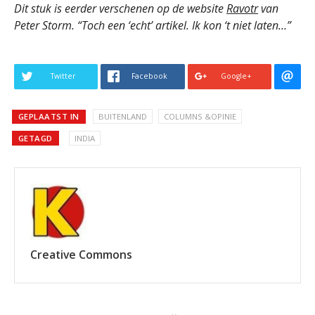
Dit stuk is eerder verschenen op de website
Ravotr
van
Peter Storm. “Toch een ‘echt’ artikel. Ik kon ‘t niet laten…”
Twitter
Facebook
Google+
GEPLAATST IN
BUITENLAND
COLUMNS &OPINIE
GETAGD
INDIA
Creative Commons