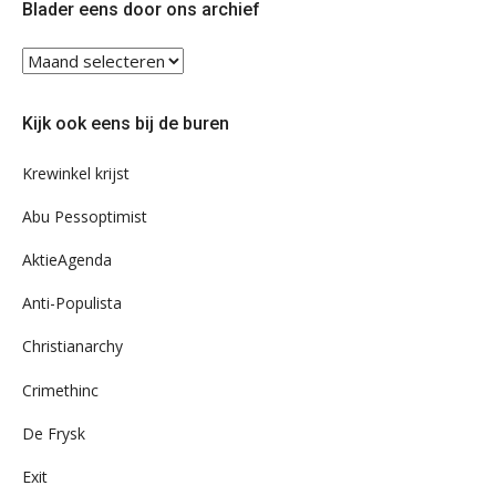
Blader eens door ons archief
Blader
eens
door
Kijk ook eens bij de buren
ons
archief
Krewinkel krijst
Abu Pessoptimist
AktieAgenda
Anti-Populista
Christianarchy
Crimethinc
De Frysk
Exit