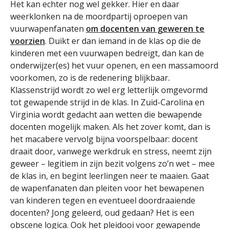
Het kan echter nog wel gekker. Hier en daar
weerklonken na de moordpartij oproepen van
vuurwapenfanaten
om docenten van geweren te
voorzien
. Duikt er dan iemand in de klas op die de
kinderen met een vuurwapen bedreigt, dan kan de
onderwijzer(es) het vuur openen, en een massamoord
voorkomen, zo is de redenering blijkbaar.
Klassenstrijd wordt zo wel erg letterlijk omgevormd
tot gewapende strijd in de klas. In Zuid-Carolina en
Virginia wordt gedacht aan wetten die bewapende
docenten mogelijk maken. Als het zover komt, dan is
het macabere vervolg bijna voorspelbaar: docent
draait door, vanwege werkdruk en stress, neemt zijn
geweer – legitiem in zijn bezit volgens zo’n wet – mee
de klas in, en begint leerlingen neer te maaien. Gaat
de wapenfanaten dan pleiten voor het bewapenen
van kinderen tegen en eventueel doordraaiende
docenten? Jong geleerd, oud gedaan? Het is een
obscene logica. Ook het pleidooi voor gewapende