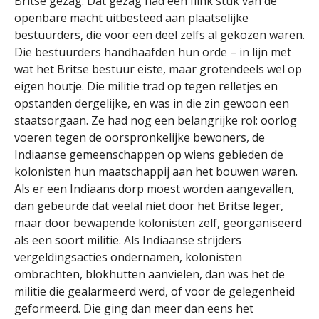
Britse gezag. Dat gezag had een flink stuk van de
openbare macht uitbesteed aan plaatselijke
bestuurders, die voor een deel zelfs al gekozen waren.
Die bestuurders handhaafden hun orde – in lijn met
wat het Britse bestuur eiste, maar grotendeels wel op
eigen houtje. Die militie trad op tegen relletjes en
opstanden dergelijke, en was in die zin gewoon een
staatsorgaan. Ze had nog een belangrijke rol: oorlog
voeren tegen de oorspronkelijke bewoners, de
Indiaanse gemeenschappen op wiens gebieden de
kolonisten hun maatschappij aan het bouwen waren.
Als er een Indiaans dorp moest worden aangevallen,
dan gebeurde dat veelal niet door het Britse leger,
maar door bewapende kolonisten zelf, georganiseerd
als een soort militie. Als Indiaanse strijders
vergeldingsacties ondernamen, kolonisten
ombrachten, blokhutten aanvielen, dan was het de
militie die gealarmeerd werd, of voor de gelegenheid
geformeerd. Die ging dan meer dan eens het