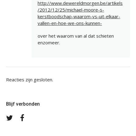
http://www.dewereldmorgen.be/artikels
/2012/12/25/michael-moore-s-
kerstboodschap-waarom-vs-uit-elkaar-
vallen-en-hoe-we-ons-kunnen-
over het waarom van al dat schieten
enzomeer.
Reacties zijn gesloten.
Blijf verbonden
Volg
Volg
ons
ons
op
op
Twitter
Facebook