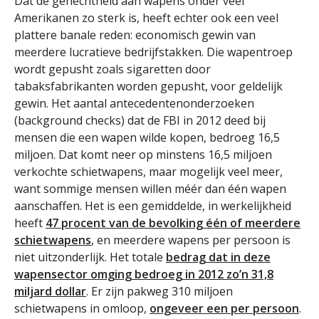
Dat de gehechtheid aan wapens onder veel
Amerikanen zo sterk is, heeft echter ook een veel
plattere banale reden: economisch gewin van
meerdere lucratieve bedrijfstakken. Die wapentroep
wordt gepusht zoals sigaretten door
tabaksfabrikanten worden gepusht, voor geldelijk
gewin. Het aantal antecedentenonderzoeken
(background checks) dat de FBI in 2012 deed bij
mensen die een wapen wilde kopen, bedroeg 16,5
miljoen. Dat komt neer op minstens 16,5 miljoen
verkochte schietwapens, maar mogelijk veel meer,
want sommige mensen willen méér dan één wapen
aanschaffen. Het is een gemiddelde, in werkelijkheid
heeft
47 procent van de bevolking één of meerdere
schietwapens
, en meerdere wapens per persoon is
niet uitzonderlijk. Het totale
bedrag dat in deze
wapensector omging bedroeg in 2012 zo’n 31,8
miljard dollar
. Er zijn pakweg 310 miljoen
schietwapens in omloop,
ongeveer een per persoon
.