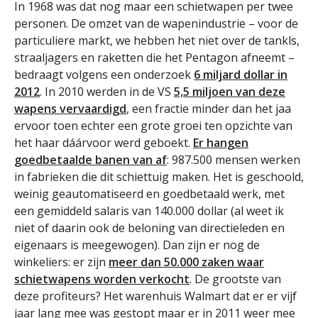
In 1968 was dat nog maar een schietwapen per twee
personen. De omzet van de wapenindustrie – voor de
particuliere markt, we hebben het niet over de tankls,
straaljagers en raketten die het Pentagon afneemt –
bedraagt volgens een onderzoek
6 miljard dollar in
2012
. In 2010 werden in de VS
5,5 miljoen van deze
wapens vervaardigd
, een fractie minder dan het jaa
ervoor toen echter een grote groei ten opzichte van
het haar dáárvoor werd geboekt.
Er hangen
goedbetaalde banen van af
: 987.500 mensen werken
in fabrieken die dit schiettuig maken. Het is geschoold,
weinig geautomatiseerd en goedbetaald werk, met
een gemiddeld salaris van 140.000 dollar (al weet ik
niet of daarin ook de beloning van directieleden en
eigenaars is meegewogen). Dan zijn er nog de
winkeliers: er zijn
meer dan 50.000 zaken waar
schietwapens worden verkocht
. De grootste van
deze profiteurs? Het warenhuis Walmart dat er er vijf
jaar lang mee was gestopt maar er in 2011 weer mee