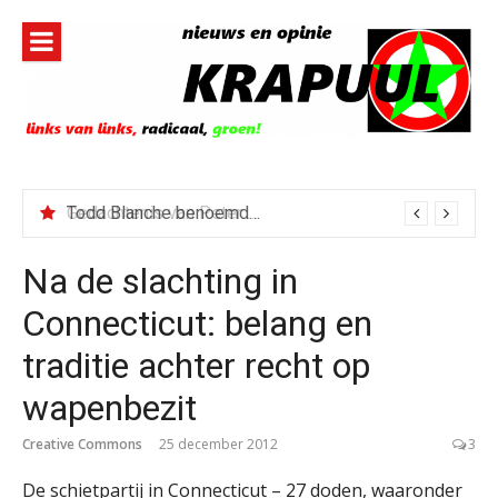
Naar
de
inhoud
springen
Todd Blanche benoemd tot Attorney General
Na de slachting in
Connecticut: belang en
traditie achter recht op
wapenbezit
Creative Commons
25 december 2012
3
De schietpartij in Connecticut – 27 doden, waaronder