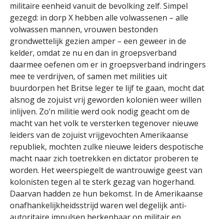
militaire eenheid vanuit de bevolking zelf. Simpel
gezegd: in dorp X hebben alle volwassenen – alle
volwassen mannen, vrouwen bestonden
grondwettelijk gezien amper – een geweer in de
kelder, omdat ze nu en dan in groepsverband
daarmee oefenen om er in groepsverband indringers
mee te verdrijven, of samen met milities uit
buurdorpen het Britse leger te lijf te gaan, mocht dat
alsnog de zojuist vrij geworden koloniën weer willen
inlijven. Zo’n militie werd ook nodig geacht om de
macht van het volk te versterken tegenover nieuwe
leiders van de zojuist vrijgevochten Amerikaanse
republiek, mochten zulke nieuwe leiders despotische
macht naar zich toetrekken en dictator proberen te
worden. Het weerspiegelt de wantrouwige geest van
kolonisten tegen al te sterk gezag van hogerhand.
Daarvan hadden ze hun bekomst. In de Amerikaanse
onafhankelijkheidsstrijd waren wel degelijk anti-
autoritaire impulsen herkenbaar op militair en