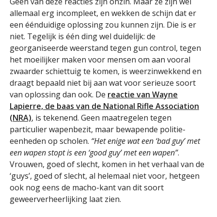
Geen van deze reacties zijn onzin. Maar ze zijn wel
allemaal erg incompleet, en wekken de schijn dat er
een éénduidige oplossing zou kunnen zijn. Die is er
niet. Tegelijk is één ding wel duidelijk: de
georganiseerde weerstand tegen gun control, tegen
het moeilijker maken voor mensen om aan vooral
zwaarder schiettuig te komen, is weerzinwekkend en
draagt bepaald niet bij aan wat voor serieuze soort
van oplossing dan ook. De
reactie van Wayne
Lapierre, de baas van de National Rifle Association
(NRA)
, is tekenend. Geen maatregelen tegen
particulier wapenbezit, maar bewapende politie-
eenheden op scholen.
“Het enige wat een ‘bad guy’ met
een wapen stopt is een ‘good guy’ met een wapen”
.
Vrouwen, goed of slecht, komen in het verhaal van de
‘guys’, goed of slecht, al helemaal niet voor, hetgeen
ook nog eens de macho-kant van dit soort
geweerverheerlijking laat zien.