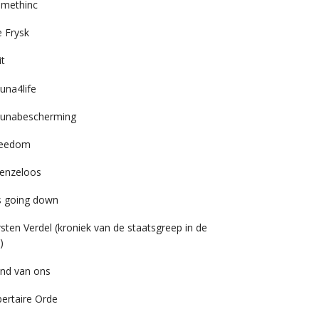
imethinc
 Frysk
it
una4life
unabescherming
reedom
enzeloos
’s going down
rsten Verdel (kroniek van de staatsgreep in de
)
nd van ons
bertaire Orde