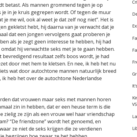
Cr
dt betast. Als mannen grommend tegen je op
Als je in je kruis gegrepen wordt. Of tegen de muur
De
je me wil, ook al weet je dat zelf nog niet”. Het is
Ex
en gekletst hebt, hij daarna van je verwacht dat je
maal dat een jongen vervolgens gaat proberen je
Fa
en als je zegt geen interesse te hebben, hij had
d omdat hij verwachtte seks met je te gaan hebben.
Fa
et bevredigend resultaat zelfs boos wordt, je had
F
et door met hem te kletsen. En nee, ik heb het nu
 iets wat door autochtone mannen natuurlijk breed
Gr
 ik heb het over de autochtone Nederlandse
It
Ki
eworden dat vrouwen maar seks met mannen horen
VS
al zin in hebben, dat er een heuse term is die
zielig ze zijn als een vrouw wel haar vriendschap
La
aam? “De friendzone” wordt het genoemd, en
Li
aar ze niet de seks krijgen die ze verdienen
ie begrijpen hoe zwaar ze het hebben.