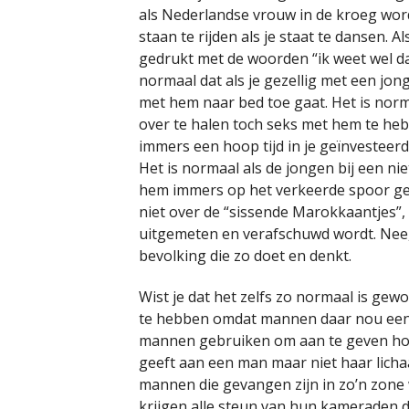
als Nederlandse vrouw in de kroeg wor
staan te rijden als je staat te dansen. 
gedrukt met de woorden “ik weet wel dat 
normaal dat als je gezellig met een jong
met hem naar bed toe gaat. Het is nor
over te halen toch seks met hem te hebb
immers een hoop tijd in je geïnvesteer
Het is normaal als de jongen bij een ni
hem immers op het verkeerde spoor gez
niet over de “sissende Marokkaantjes”,
uitgemeten en verafschuwd wordt. Nee,
bevolking die zo doet en denkt.
Wist je dat het zelfs zo normaal is g
te hebben omdat mannen daar nou eenma
mannen gebruiken om aan te geven hoe 
geeft aan een man maar niet haar lich
mannen die gevangen zijn in zo’n zone w
krijgen alle steun van hun kameraden d