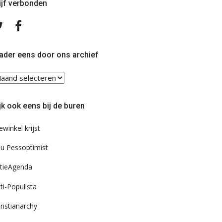
ijf verbonden
Volg
Volg
ons
ons
op
op
Twitter
Facebook
ader eens door ons archief
ader
ns
or
jk ook eens bij de buren
s
chief
ewinkel krijst
u Pessoptimist
tieAgenda
ti-Populista
ristianarchy