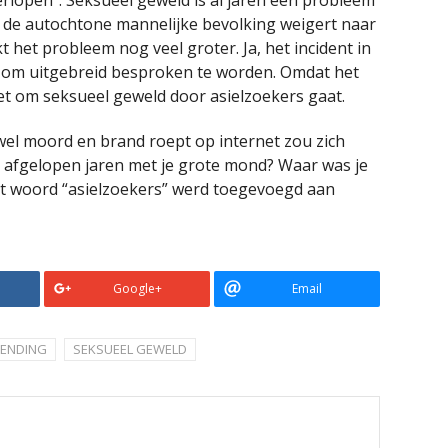
lopen”. Seksueel geweld is al jaren een probleem
at de autochtone mannelijke bevolking weigert naar
t het probleem nog veel groter. Ja, het incident in
et om uitgebreid besproken te worden. Omdat het
et om seksueel geweld door asielzoekers gaat.
el moord en brand roept op internet zou zich
afgelopen jaren met je grote mond? Waar was je
t woord “asielzoekers” werd toegevoegd aan
Google+
Email
ZENDING
SEKSUEEL GEWELD