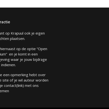
ractie
unt op Krapuul ook je eigen
chten plaatsen.
 hiernaast op de optie “Open
ium” en je komt in een
eving waar je jouw bijdrage
 indienen.
 je een opmerking hebt over
 site of je wil auteur worden
 je
contact
(link) met ons
emen