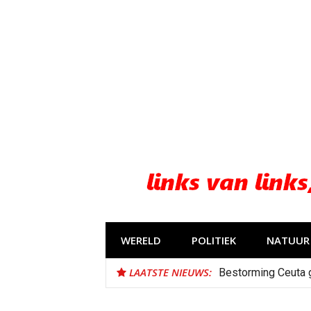
Naar
de
inhoud
springen
WERELD
POLITIEK
NATUUR 
LAATSTE NIEUWS:
Bestorming Ceuta 