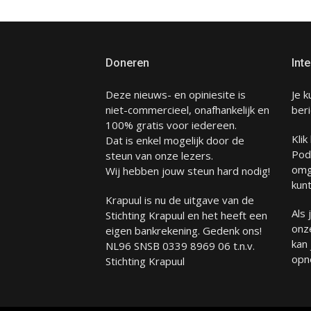
Doneren
Inte
Deze nieuws- en opiniesite is
Je k
niet-commercieel, onafhankelijk en
beri
100% gratis voor iedereen.
Klik
Dat is enkel mogelijk door de
Pod
steun van onze lezers.
omg
Wij hebben jouw steun hard nodig!
kunt
Krapuul is nu de uitgave van de
Als
Stichting Krapuul en het heeft een
onze
eigen bankrekening. Gedenk ons!
kan
NL96 SNSB 0339 8969 06 t.n.v.
opn
Stichting Krapuul