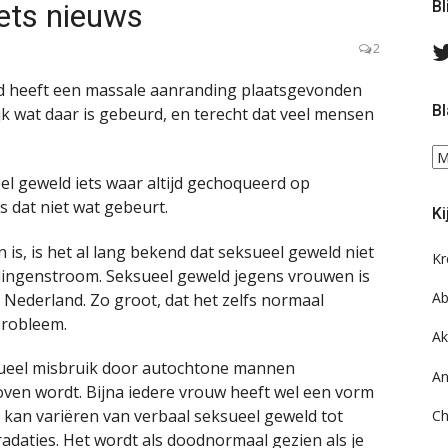
iets nieuws
Bl
2
and heeft een massale aanranding plaatsgevonden
Bl
jk wat daar is gebeurd, en terecht dat veel mensen
Bl
ee
eel geweld iets waar altijd gechoqueerd op
do
 dat niet wat gebeurt.
Ki
on
ar
is, is het al lang bekend dat seksueel geweld niet
Kr
lingenstroom. Seksueel geweld jegens vrouwen is
Ab
 Nederland. Zo groot, dat het zelfs normaal
probleem.
Ak
ksueel misbruik door autochtone mannen
An
en wordt. Bijna iedere vrouw heeft wel een vorm
 kan variëren van verbaal seksueel geweld tot
Ch
gradaties. Het wordt als doodnormaal gezien als je