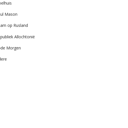
elhuis
ul Mason
am op Rusland
publiek Allochtonië
ode Morgen
dere