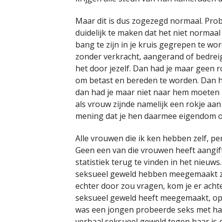
Maar dit is dus zogezegd normaal. Pro
duidelijk te maken dat het niet normaal
bang te zijn in je kruis gegrepen te wo
zonder verkracht, aangerand of bedrei
het door jezelf. Dan had je maar geen 
om betast en bereden te worden. Dan h
dan had je maar niet naar hem moeten l
als vrouw zijnde namelijk een rokje aan 
mening dat je hen daarmee eigendom over
Alle vrouwen die ik ken hebben zelf, p
Geen een van die vrouwen heeft aangif
statistiek terug te vinden in het nieuws
seksueel geweld hebben meegemaakt zul
echter door zou vragen, kom je er achte
seksueel geweld heeft meegemaakt, op h
was een jongen probeerde seks met haar 
verbaal seksueel geweld tegen haar is 