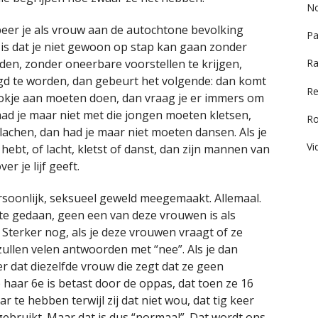
No
beer je als vrouw aan de autochtone bevolking
Pa
 is dat je niet gewoon op stap kan gaan zonder
rden, zonder oneerbare voorstellen te krijgen,
Ra
gd te worden, dan gebeurt het volgende: dan komt
Re
rokje aan moeten doen, dan vraag je er immers om
ad je maar niet met die jongen moeten kletsen,
R
achen, dan had je maar niet moeten dansen. Als je
Vi
hebt, of lacht, kletst of danst, dan zijn mannen van
 je lijf geeft.
ersoonlijk, seksueel geweld meegemaakt. Allemaal.
te gedaan, geen een van deze vrouwen is als
. Sterker nog, als je deze vrouwen vraagt of ze
len velen antwoorden met “nee”. Als je dan
r dat diezelfde vrouw die zegt dat ze geen
aar 6e is betast door de oppas, dat toen ze 16
te hebben terwijl zij dat niet wou, dat tig keer
gebruikt. Maar dat is dus “normaal”. Dat wordt ons