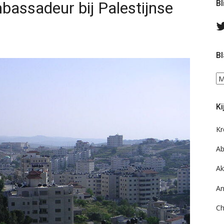
assadeur bij Palestijnse
Bl
Bl
Bl
ee
do
Ki
on
ar
Kr
Ab
Ak
An
Ch