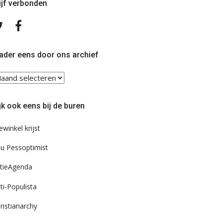
ijf verbonden
Volg
Volg
ons
ons
op
op
Twitter
Facebook
ader eens door ons archief
ader
ns
or
jk ook eens bij de buren
s
chief
ewinkel krijst
u Pessoptimist
tieAgenda
ti-Populista
ristianarchy