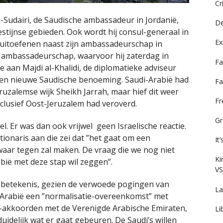
Cr
-Sudairi, de Saudische ambassadeur in Jordanië,
De
tijnse gebieden. Ook wordt hij consul-generaal in
Ex
s uitoefenen naast zijn ambassadeurschap in
n ambassadeurschap, waarvoor hij zaterdag in
Fa
aan Majdi al-Khalidi, de diplomatieke adviseur
 een nieuwe Saudische benoeming. Saudi-Arabië had
Fa
ruzalemse wijk Sheikh Jarrah, maar hief dit weer
F
nclusief Oost-Jeruzalem had veroverd.
Gr
l. Er was dan ook vrijwel geen Israelische reactie.
ionaris aan die zei dat ”het gaat om een
It
waar tegen zal maken. De vraag die we nog niet
Ki
ië met deze stap wil zeggen”.
VS
 betekenis, gezien de verwoede pogingen van
La
-Arabië een ”normalisatie-overeenkomst” met
am-akkoorden met de Verenigde Arabische Emiraten,
Li
idelijk wat er gaat gebeuren. De Saudi’s willen