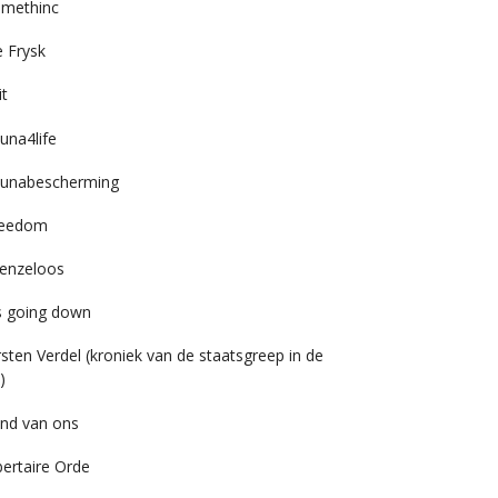
imethinc
 Frysk
it
una4life
unabescherming
reedom
enzeloos
’s going down
rsten Verdel (kroniek van de staatsgreep in de
)
nd van ons
bertaire Orde