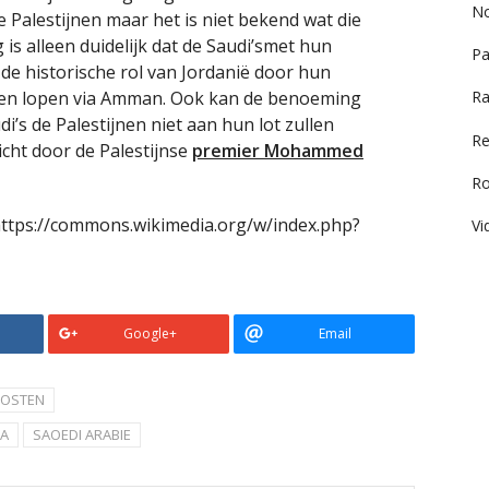
No
 Palestijnen maar het is niet bekend wat die
is alleen duidelijk dat de Saudi’smet hun
Pa
e historische rol van Jordanië door hun
aten lopen via Amman. Ook kan de benoeming
Ra
i’s de Palestijnen niet aan hun lot zullen
Re
cht door de Palestijnse
premier Mohammed
R
, https://commons.wikimedia.org/w/index.php?
Vi
Google+
Email
OSTEN
NA
SAOEDI ARABIE