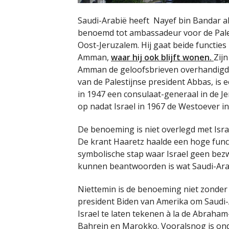
Saudi-Arabië heeft Nayef bin Bandar al
benoemd tot ambassadeur voor de Pales
Oost-Jeruzalem. Hij gaat beide functie
Amman,
waar hij ook blijft wonen.
Zij
Amman de geloofsbrieven overhandigde 
van de Palestijnse president Abbas, is
in 1947 een consulaat-generaal in de Je
op nadat Israel in 1967 de Westoever i
De benoeming is niet overlegd met Israe
De krant Haaretz haalde een hoge funct
symbolische stap waar Israel geen bez
kunnen beantwoorden is wat Saudi-Arab
Niettemin is de benoeming niet zonder
president Biden van Amerika om Saudi
Israel te laten tekenen à la de Abrah
Bahrein en Marokko. Vooralsnog is ondu