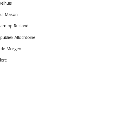
elhuis
ul Mason
am op Rusland
publiek Allochtonië
ode Morgen
dere