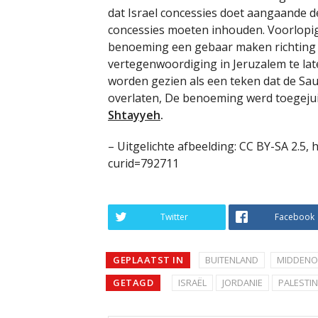
dat Israel concessies doet aangaande de
concessies moeten inhouden. Voorlopig 
benoeming een gebaar maken richting d
vertegenwoordiging in Jeruzalem te l
worden gezien als een teken dat de Saud
overlaten, De benoeming werd toegejui
Shtayyeh
.
– Uitgelichte afbeelding: CC BY-SA 2.5
curid=792711
Twitter
Facebook
GEPLAATST IN
BUITENLAND
MIDDENO
GETAGD
ISRAËL
JORDANIE
PALESTI