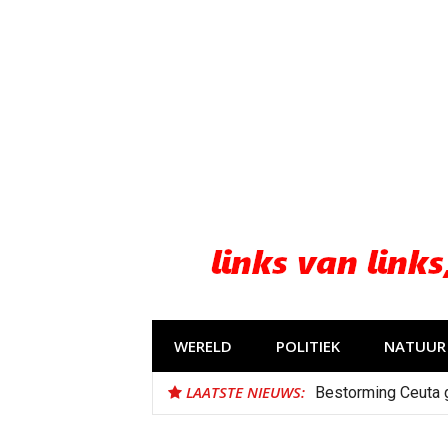
Naar
de
inhoud
springen
WERELD
POLITIEK
NATUUR 
LAATSTE NIEUWS:
Bestorming Ceuta 