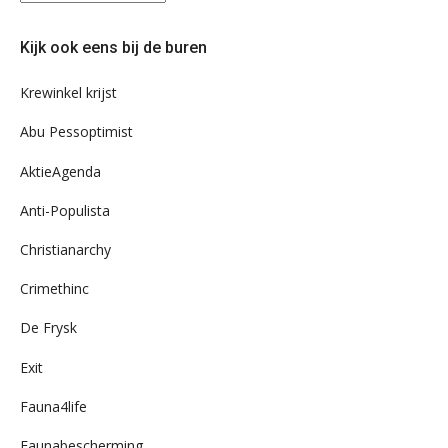
eens
door
Kijk ook eens bij de buren
ons
archief
Krewinkel krijst
Abu Pessoptimist
AktieAgenda
Anti-Populista
Christianarchy
Crimethinc
De Frysk
Exit
Fauna4life
Faunabescherming