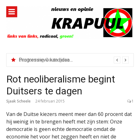
Naar
de
inhoud
springen
Progressieve kandidaat El-Sayed senaatskandidaat Michigan
Bestorming Ceuta gevolg van op sociale media verspreide hoax?
Rot neoliberalisme begint
Duitsers te dagen
Sjaak Scheele
24 februari 2015
1
Van de Duitse kiezers meent meer dan 60 procent dat
hij weinig in te brengen heeft met zijn stem: Onze
democratie is geen echte democratie omdat de
economie het voor het zeggen heeft en niet de