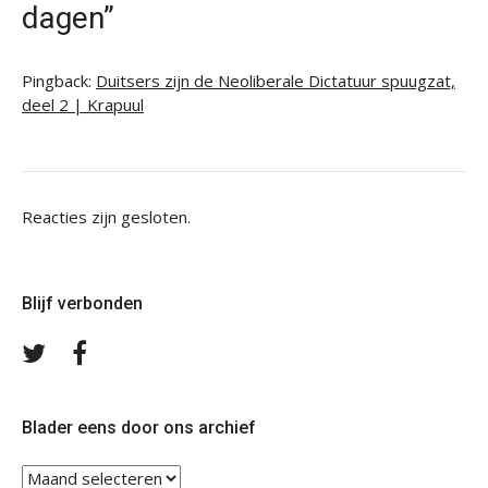
dagen”
Pingback:
Duitsers zijn de Neoliberale Dictatuur spuugzat,
deel 2 | Krapuul
Reacties zijn gesloten.
Blijf verbonden
Volg
Volg
ons
ons
op
op
Twitter
Facebook
Blader eens door ons archief
Blader