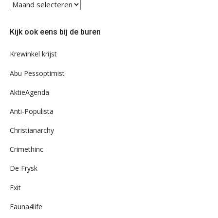
Blader
eens
door
Kijk ook eens bij de buren
ons
archief
Krewinkel krijst
Abu Pessoptimist
AktieAgenda
Anti-Populista
Christianarchy
Crimethinc
De Frysk
Exit
Fauna4life