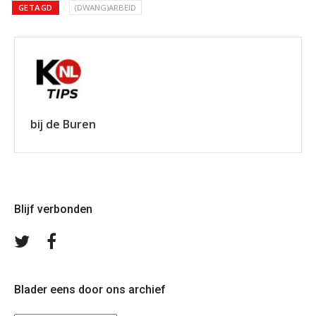
GETAGD
(DWANG)ARBEID
bij de Buren
Blijf verbonden
Volg
Volg
ons
ons
op
op
Twitter
Facebook
Blader eens door ons archief