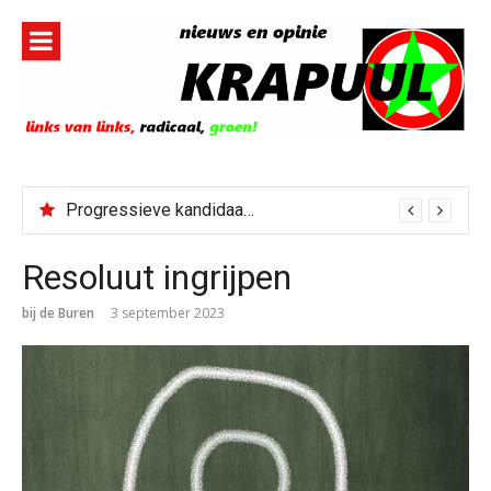
Naar
de
inhoud
springen
Progressieve kandidaat El-Sayed senaatskandidaat Michigan
Resoluut ingrijpen
bij de Buren
3 september 2023