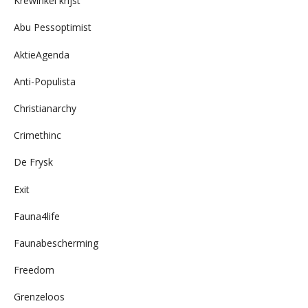
Krewinkel krijst
Abu Pessoptimist
AktieAgenda
Anti-Populista
Christianarchy
Crimethinc
De Frysk
Exit
Fauna4life
Faunabescherming
Freedom
Grenzeloos