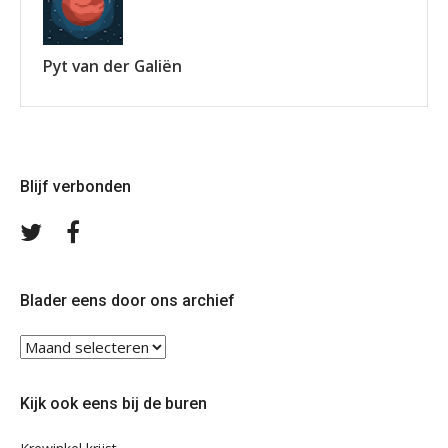
Pyt van der Galiën
Blijf verbonden
Volg
Volg
ons
ons
op
op
Twitter
Facebook
Blader eens door ons archief
Blader
eens
door
Kijk ook eens bij de buren
ons
archief