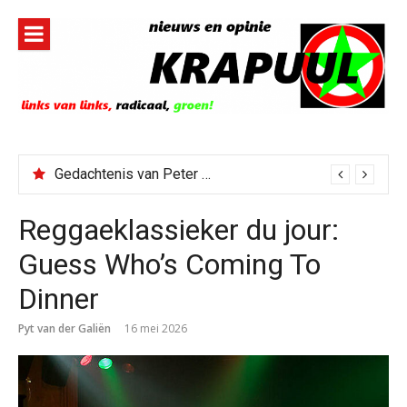
Naar
de
inhoud
springen
Gedachtenis van Peter Faber
Reggaeklassieker du jour:
Guess Who’s Coming To
Dinner
Pyt van der Galiën
16 mei 2026