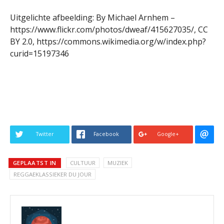
Uitgelichte afbeelding: By Michael Arnhem –
https://www.flickr.com/photos/dweaf/415627035/, CC
BY 2.0, https://commons.wikimedia.org/w/index.php?
curid=15197346
Twitter
Facebook
Google+
GEPLAATST IN
CULTUUR
MUZIEK
REGGAEKLASSIEKER DU JOUR