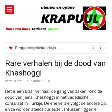
Naar
de
inhoud
springen
Reggaeklassieker du jour: Revolution
Rare verhalen bij de dood van
Khashoggi
Peter Storm
21 oktober 2018
Het is een bizar verhaal, de gang van zaken rond de
dood van Jamal Khashoggi in het Saoedische
consulaat in Turkije. De ene versie volgt de andere op,
en ze worden steeds curieuzer. Intussen liggen er