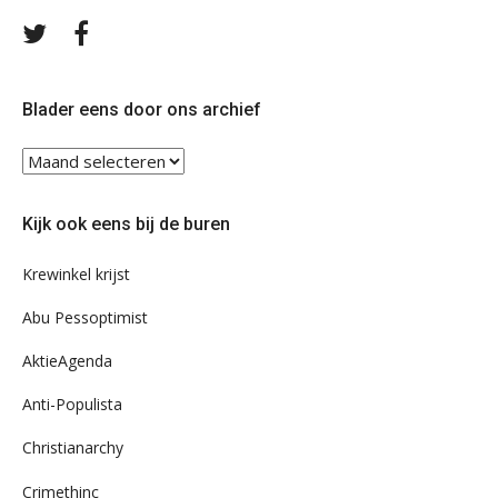
Volg
Volg
ons
ons
op
op
Twitter
Facebook
Blader eens door ons archief
Blader
eens
door
Kijk ook eens bij de buren
ons
archief
Krewinkel krijst
Abu Pessoptimist
AktieAgenda
Anti-Populista
Christianarchy
Crimethinc