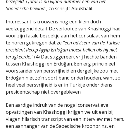
bezegeld. Qatar is nu vijand nummer één van het
Saoedische bewind”,
zo schrijft AbuKhalil.
Interessant is trouwens nog een klein doch
veelzeggend detail. De verloofde van Khashoggi had
voor zijn fatale bezoekje aan het consulaat van hem
te horen gekregen dat ze
“een adviseur van de Turkse
president Recep Ayyip Erdoğan moest bellen als hij niet
terugkeerde.”
(4) Dat suggereert vrij hechte banden
tussen Khashoggi en Erdoğan. Een erg principieel
voorstander van persvrijheid en dergelijke zou met
Erdoğan niet zo’n soort band onderhouden, want zo
heel veel persvrijheid is er in Turkije onder diens
presidentschap niet overgebleven.
Een aardige indruk van de nogal conservatieve
opvattingen van Khashoggi krijgen we uit een bij
vlagen hilarisch transcript van een interview met hem,
een aanhanger van de Saoedische kroonprins, en