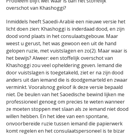
Probleem blijft wel: waar is dan het stoffelijk
overschot van Khashoggi?
Inmiddels heeft Saoedi-Arabië een nieuwe versie het
licht doen zien: Khashoggi is inderdaad dood, en zijn
dood vond plaats in het consulaatsgebouw. Maar
weest u gerust, het was gewoon een uit de hand
gelopen ruzie, met vuistslagen en zo(2). Maar waar is
het bewijs? Alweer: een stoffelijk overschot van
Khashoggi zou veel opheldering geven. Iemand die
door vuistslagen is toegetakeld, ziet er na zijn dood
anders uit dan iemand die is doodgemarteld en zwaar
verminkt. Vooralsnog geloof ik deze versie bepaald
niet. De beulen van het Saoedische bewind lijken me
professioneel genoeg om precies te weten wanneer
ze moeten stoppen met slaan als ze iemand niet dood
willen hebben. En het idee van een spontane,
onvoorbereide ruzie tussen iemand die papierwerk
komt regelen en het consulaatspersoneel is te bizar