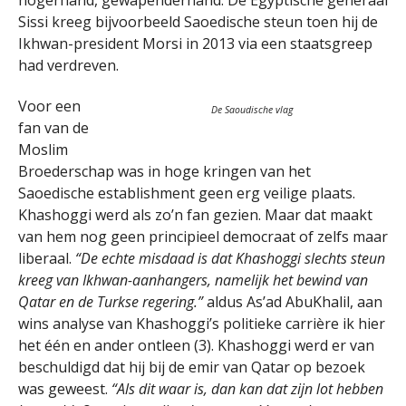
hogerhand, gewapenderhand. De Egyptische generaal
Sissi kreeg bijvoorbeeld Saoedische steun toen hij de
Ikhwan-president Morsi in 2013 via een staatsgreep
had verdreven.
Voor een
De Saoudische vlag
fan van de
Moslim
Broederschap was in hoge kringen van het
Saoedische establishment geen erg veilige plaats.
Khashoggi werd als zo’n fan gezien. Maar dat maakt
van hem nog geen principieel democraat of zelfs maar
liberaal.
“De echte misdaad is dat Khashoggi slechts steun
kreeg van Ikhwan-aanhangers, namelijk het bewind van
Qatar en de Turkse regering.”
aldus As’ad AbuKhalil, aan
wins analyse van Khashoggi’s politieke carrière ik hier
het één en ander ontleen (3). Khashoggi werd er van
beschuldigd dat hij bij de emir van Qatar op bezoek
was geweest.
“Als dit waar is, dan kan dat zijn lot hebben