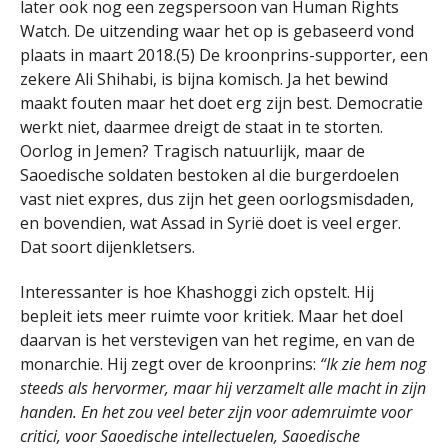
later ook nog een zegspersoon van Human Rights
Watch. De uitzending waar het op is gebaseerd vond
plaats in maart 2018.(5) De kroonprins-supporter, een
zekere Ali Shihabi, is bijna komisch. Ja het bewind
maakt fouten maar het doet erg zijn best. Democratie
werkt niet, daarmee dreigt de staat in te storten.
Oorlog in Jemen? Tragisch natuurlijk, maar de
Saoedische soldaten bestoken al die burgerdoelen
vast niet expres, dus zijn het geen oorlogsmisdaden,
en bovendien, wat Assad in Syrië doet is veel erger.
Dat soort dijenkletsers.
Interessanter is hoe Khashoggi zich opstelt. Hij
bepleit iets meer ruimte voor kritiek. Maar het doel
daarvan is het verstevigen van het regime, en van de
monarchie. Hij zegt over de kroonprins:
“Ik zie hem nog
steeds als hervormer, maar hij verzamelt alle macht in zijn
handen. En het zou veel beter zijn voor ademruimte voor
critici, voor Saoedische intellectuelen, Saoedische