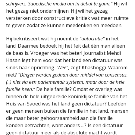
schrijvers, Saoedische media om in debat te gaan.”
Hij wil
het gezag niet ondermijnen. Hij wil het gezag
versterken door constructieve kritiek wat meer ruimte
te geven zodat ze kunnen meedenken en meedoen.
Hij bekritiseert wat hij noemt de
“autocratie”
in het
land. Daarmee bedoelt hij het feit dat één man alleen
de baas is. Vroeger was het beter! Journalist Mehdi
Hasan legt hem voor dat het land een dictatuur was
sinds haar oprichting.
“Nee”
, zegt Khashoggi. Waarom
niet?
“Dingen werden gedaan door middel van consensus.
(..) niet via een parlementair systeem, maar door de hele
familie heen.”
De hele familie? Omdat er overleg was
binnen de hele uitgebreide koninklijke familie van het
Huis van Saoed was het land geen dictatuur? Leefden
er geen mensen buiten die familie in het land, mensen
die maar beter gehoorzaamheid aan die familie
konden betrachten, want anders …? Is een dictatuur
geen dictatuur meer als de absolute macht wordt