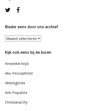
Volg
Volg
ons
ons
op
op
Twitter
Facebook
Blader eens door ons archief
Blader
eens
door
Kijk ook eens bij de buren
ons
archief
Krewinkel krijst
Abu Pessoptimist
AktieAgenda
Anti-Populista
Christianarchy