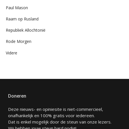
Paul Mason
Raam op Rusland
Republiek Allochtonië
Rode Morgen
Videre
Doneren
Deze nieuws- en opiniesite is niet-commercieel,
onafhankelijk en 100% gratis voor iedereen.
Dat is enkel mogelijk door de steun van onze lezers.
Wij hebben jouw steun hard nodig!