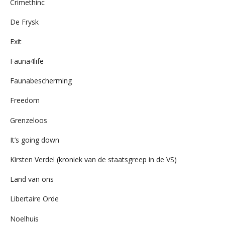
Crimethinc
De Frysk
Exit
Fauna4life
Faunabescherming
Freedom
Grenzeloos
It’s going down
Kirsten Verdel (kroniek van de staatsgreep in de VS)
Land van ons
Libertaire Orde
Noelhuis