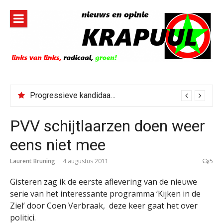
Naar
de
inhoud
springen
Progressieve kandidaat El-Sayed senaatskandidaat Michigan
PVV schijtlaarzen doen weer
eens niet mee
Laurent Bruning
4 augustus 2011
5
Gisteren zag ik de eerste aflevering van de nieuwe
serie van het interessante programma ‘Kijken in de
Ziel’ door Coen Verbraak, deze keer gaat het over
politici.