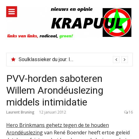
Naar
de
inhoud
springen
Gedachtenis van Peter Faber
Soulklassieker du jour: I Wish It Would Rain
PVV-horden saboteren
Willem Arondéuslezing
middels intimidatie
Laurent Bruning
12 januari 2012
16
Hero Brinkmans gehetz tegen de te houden
Arondéuslezing
van René Boender heeft ertoe geleid