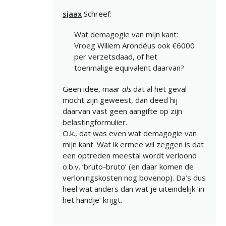
sjaax
Schreef:
Wat demagogie van mijn kant:
Vroeg Willem Arondéus ook €6000
per verzetsdaad, of het
toenmalige equivalent daarvan?
Geen idee, maar
als
dat al het geval
mocht zijn geweest, dan deed hij
daarvan vast geen aangifte op zijn
belastingformulier.
O.k., dat was even wat demagogie van
mijn kant. Wat ik ermee wil zeggen is dat
een optreden meestal wordt verloond
o.b.v. ‘bruto-bruto’ (en daar komen de
verloningskosten nog bovenop). Da’s dus
heel wat anders dan wat je uiteindelijk ‘in
het handje’ krijgt.