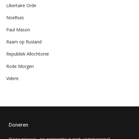
Libertaire Orde
Noelhuis
Paul Mason
Raam op Rusland
Republiek Allochtonië
Rode Morgen
Videre
Doneren
Deze nieuws- en opiniesite is niet-commercieel,