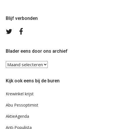
Blijf verbonden
Volg
Volg
ons
ons
op
op
Twitter
Facebook
Blader eens door ons archief
Blader
eens
door
Kijk ook eens bij de buren
ons
archief
Krewinkel krijst
Abu Pessoptimist
AktieAgenda
Anti-Populista