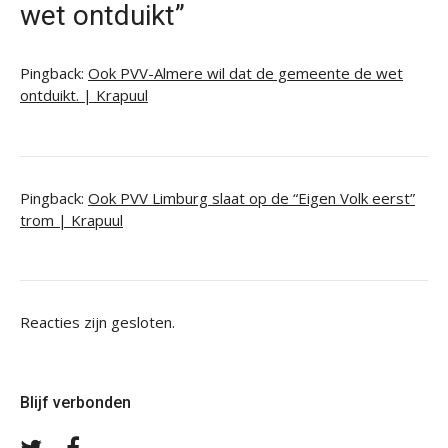
wet ontduikt”
Pingback:
Ook PVV-Almere wil dat de gemeente de wet
ontduikt. | Krapuul
Pingback:
Ook PVV Limburg slaat op de “Eigen Volk eerst”
trom | Krapuul
Reacties zijn gesloten.
Blijf verbonden
Volg
Volg