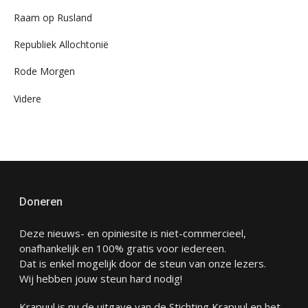
Raam op Rusland
Republiek Allochtonië
Rode Morgen
Videre
Doneren
Deze nieuws- en opiniesite is niet-commercieel,
onafhankelijk en 100% gratis voor iedereen.
Dat is enkel mogelijk door de steun van onze lezers.
Wij hebben jouw steun hard nodig!
Krapuul is nu de uitgave van de Stichting Krapuul en het