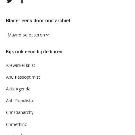
ons
ons
op
op
Twitter
Facebook
Blader eens door ons archief
Blader
eens
door
Kijk ook eens bij de buren
ons
archief
Krewinkel krijst
Abu Pessoptimist
AktieAgenda
Anti-Populista
Christianarchy
Crimethinc