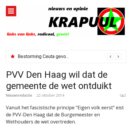
Naar
de
inhoud
springen
Bestorming Ceuta gevolg van op sociale media verspreide hoax?
PVV Den Haag wil dat de
gemeente de wet ontduikt
Nieuwsredactie
22 oktober 2014
2
Vanuit het fascistische principe “Eigen volk eerst” eist
de PVV-Den Haag dat de Burgemeester en
Wethouders de wet overtreden.