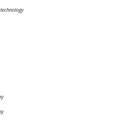
g technology
oy
oy