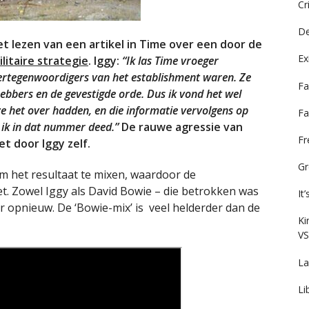
Cr
De
t lezen van een artikel in Time over een door de
Ex
litaire strategie
. Iggy:
“Ik las Time vroeger
vertegenwoordigers van het establishment waren. Ze
Fa
hebbers en de gevestigde orde. Dus ik vond het wel
 ze het over hadden, en die informatie vervolgens op
Fa
 ik in dat nummer deed.”
De rauwe agressie van
F
et door Iggy zelf.
Gr
 het resultaat te mixen, waardoor de
et. Zowel Iggy als David Bowie – die betrokken was
It
er opnieuw. De ‘Bowie-mix’ is veel helderder dan de
Ki
VS
La
Li