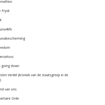
imethinc
 Frysk
it
una4life
unabescherming
reedom
enzeloos
’s going down
rsten Verdel (kroniek van de staatsgreep in de
)
nd van ons
bertaire Orde