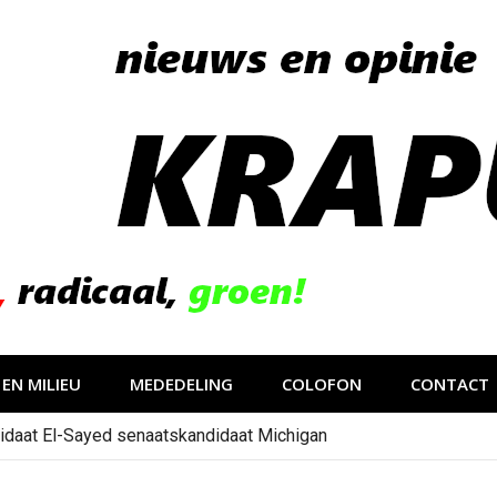
EN MILIEU
MEDEDELING
COLOFON
CONTACT
idaat El-Sayed senaatskandidaat Michigan
gevolg van op sociale media verspreide hoax?