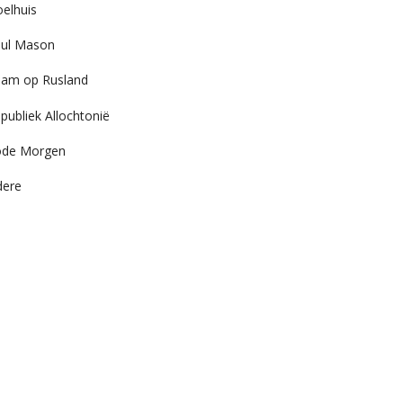
elhuis
ul Mason
am op Rusland
publiek Allochtonië
ode Morgen
dere