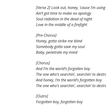
[Verse 2] Look out, honey, ‘cause I’m usin
Ain’t got time to make no apology
Soul radiation in the dead of night
Love in the middle of a firefight
[Pre-Chorus]
Honey, gotta strike me blind
Somebody gotta save my soul
Baby, penetrate my mind
[Chorus]
And I’m the world’s forgotten boy
The one who’s searchin’, searchin’ to destr
And honey, I’m the world’s forgotten boy
The one who’s searchin’, searchin’ to destr
[Outro]
Forgotten boy, forgotten boy