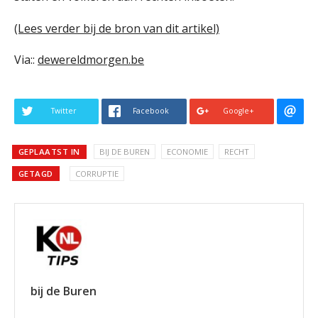
(Lees verder bij de bron van dit artikel)
Via::
dewereldmorgen.be
Twitter
Facebook
Google+
GEPLAATST IN
BIJ DE BUREN
ECONOMIE
RECHT
GETAGD
CORRUPTIE
bij de Buren