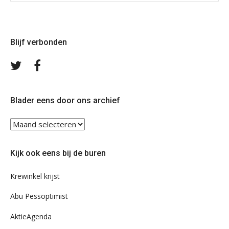
Blijf verbonden
Volg
Volg
ons
ons
op
op
Twitter
Facebook
Blader eens door ons archief
Blader
eens
door
Kijk ook eens bij de buren
ons
archief
Krewinkel krijst
Abu Pessoptimist
AktieAgenda