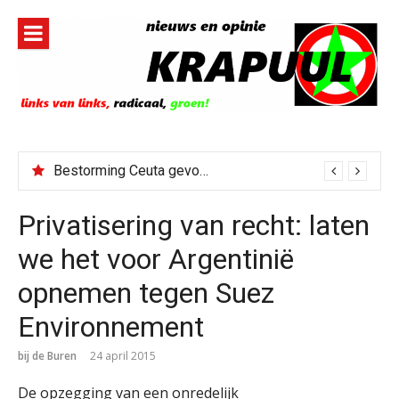
Naar
de
inhoud
springen
Bestorming Ceuta gevolg van op sociale media verspreide hoax?
Privatisering van recht: laten
we het voor Argentinië
opnemen tegen Suez
Environnement
bij de Buren
24 april 2015
De opzegging van een onredelijk