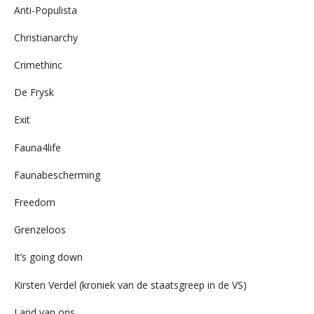
Anti-Populista
Christianarchy
Crimethinc
De Frysk
Exit
Fauna4life
Faunabescherming
Freedom
Grenzeloos
It’s going down
Kirsten Verdel (kroniek van de staatsgreep in de VS)
Land van ons