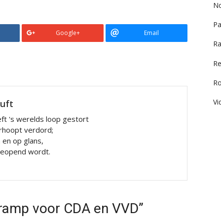
No
Pa
Google+
Email
Ra
Re
R
Vi
luft
ft 's werelds loop gestort
rhoopt verdord;
n en op glans,
 geopend wordt.
-ramp voor CDA en VVD”