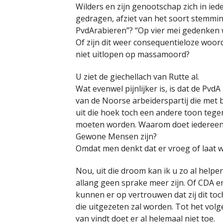
Wilders en zijn genootschap zich in ied
gedragen, afziet van het soort stemming
PvdArabieren”? “Op vier mei gedenken wi
Of zijn dit weer consequentieloze woor
niet uitlopen op massamoord?
U ziet de giechellach van Rutte al.
Wat evenwel pijnlijker is, is dat de PvdA 
van de Noorse arbeiderspartij die met 
uit die hoek toch een andere toon teg
moeten worden. Waarom doet iedereen to
Gewone Mensen zijn?
Omdat men denkt dat er vroeg of laat 
Nou, uit die droom kan ik u zo al helpe
allang geen sprake meer zijn. Of CDA e
kunnen er op vertrouwen dat zij dit toc
die uitgezeten zal worden. Tot het volg
van vindt doet er al helemaal niet toe.