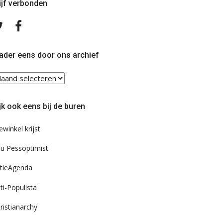
ijf verbonden
Volg
Volg
ons
ons
op
op
Twitter
Facebook
ader eens door ons archief
ader
ns
or
jk ook eens bij de buren
s
chief
ewinkel krijst
u Pessoptimist
tieAgenda
ti-Populista
ristianarchy