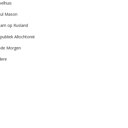
elhuis
ul Mason
am op Rusland
publiek Allochtonië
ode Morgen
dere