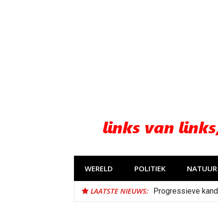
Naar
de
inhoud
springen
WERELD
POLITIEK
NATUUR 
LAATSTE NIEUWS:
Bestorming Ceuta 