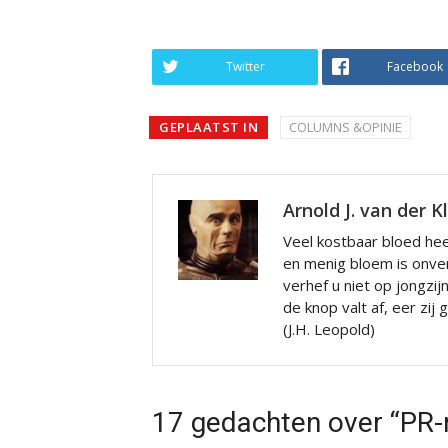
Twitter
Facebook
GEPLAATST IN
COLUMNS &OPINIE
Arnold J. van der K
Veel kostbaar bloed hee
en menig bloem is onve
verhef u niet op jongzij
de knop valt af, eer zij
(J.H. Leopold)
17 gedachten over “PR