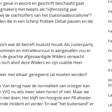
Cr
er geval in woord en geschrift beschaafd gaat
makerij met tweets als “vijfenzestig jaar
De
j de slachtoffers van het (nationaal)socialisme”?
den die in een Scherp Politiek Debat passen en die
Ex
Fa
Fa
zich wat dit betreft muisstil houdt. Als zusterpartij
bommen en mitrailleurvuur is aangevallen zou er
F
en de geachte afgevaardigde Wilders verwacht
Gr
ch alsof deze Wilders en zijn coalitie Heel
It
weer met elkaar geregeerd zal moeten worden?
Ki
VS
n. Van terug naar de normaliteit van vroeger kan
n VVD nu iets meer laten horen of niet. Maar we
La
h niet doen. Het blijft ten hoogste een
PR-disaster
ende incident en verder. En wat “het buitenland” er
Li