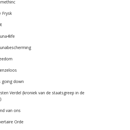
imethinc
 Frysk
it
una4life
unabescherming
reedom
enzeloos
’s going down
rsten Verdel (kroniek van de staatsgreep in de
)
nd van ons
bertaire Orde