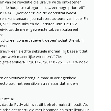
oel” van de revolutie die Breivik wilde ontketenen
n de hoogste categorie als „zeer hoge prioriteit”.
ik 16.665 „verraders” die de doodstraf wacht.
ren, kunstenaars, journalisten, auteurs van fictie. En
dA, SP, GroenLinks en de ChristenUnie. De PVV
eivik tot de meer gewenste tak van „cultureel-
s”.
cultureel-conservatieve troepen” schat Breivik in
nsen.
reivik een slechte seksuele moraal. Hij baseert dat
netwerk mannelijke vrienden”.”‘ Zie:
.nl/digitaleeditie/NH/2011/6/20110725___/1_10/index.
en en vrouwen breng je maar in verlegenheid.
lectoraat met een dikke straal naar dat andere
.
 Rutte al.
is dat de PvdA zich wat dit betreft muisstil houdt. Als
e arbeiderspartij die met bommen en mitrailleurvuur