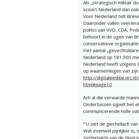
Als „strategisch militair d
scoort Nederland dan ook i
Voor Nederland telt Breiv
Daaronder vallen veel lera
politici van VVD, CDA, Pv
behoort in de ogen van Br
conservatieve organisatie
Het aantal „gevechtsklare 
Nederland op 181.500 me
Nederland heeft volgens B
op waarnemingen van zijn „
http://digitaleeditie.nrc
html#page10
Ach al die verwarde mann
Ondertussen sijpelt het e
communicerende holle vat
“‘U ziet de giechellach van
Wat evenwel pijnlijker is, 
zusterpartij van de Noors