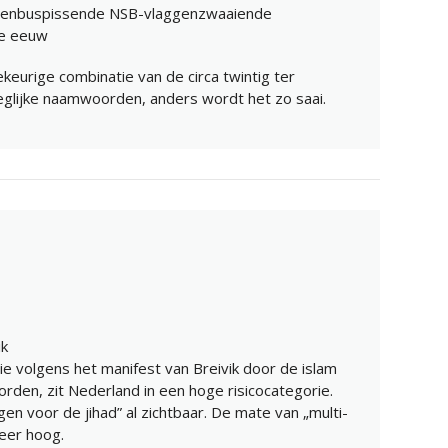
ievenbuspissende NSB-vlaggenzwaaiende
1e eeuw
ekeurige combinatie van de circa twintig ter
eglijke naamwoorden, anders wordt het zo saai.
ik
e volgens het manifest van Breivik door de islam
rden, zit Nederland in een hoge risicocategorie.
gen voor de jihad” al zichtbaar. De mate van „multi-
 zeer hoog.