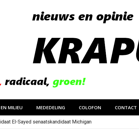
EN MILIEU
MEDEDELING
COLOFON
CONTACT
gevolg van op sociale media verspreide hoax?