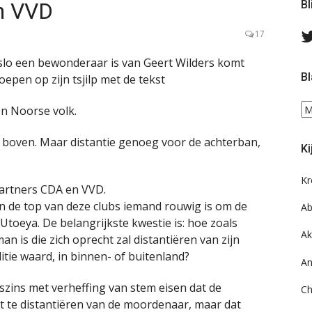
n VVD
Bl
17
lo een bewonderaar is van Geert Wilders komt
Bl
roepen op zijn tsjilp met de tekst
Bl
n Noorse volk.
ee
do
 boven. Maar distantie genoeg voor de achterban,
Ki
on
ar
Kr
partners CDA en VVD.
in de top van deze clubs iemand rouwig is om de
Ab
toeya. De belangrijkste kwestie is: hoe zoals
Ak
an is die zich oprecht zal distantiëren van zijn
tie waard, in binnen- of buitenland?
An
zins met verheffing van stem eisen dat de
Ch
kt te distantiëren van de moordenaar, maar dat