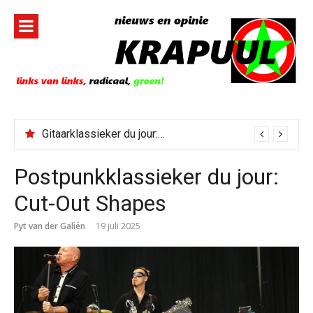
Naar
de
inhoud
springen
Gitaarklassieker du jour: Paris, Texas/Cold Was The Night, Hard Was The Ground
Postpunkklassieker du jour:
Cut-Out Shapes
Pyt van der Galiën
19 juli 2025