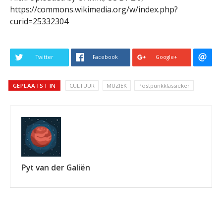
https://commons.wikimedia.org/w/index.php?
curid=25332304
Twitter
Facebook
Google+
GEPLAATST IN
CULTUUR
MUZIEK
Postpunkklassieker
Pyt van der Galiën