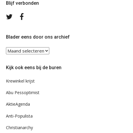
Blijf verbonden
Volg
Volg
ons
ons
op
op
Twitter
Facebook
Blader eens door ons archief
Blader
eens
door
Kijk ook eens bij de buren
ons
archief
Krewinkel krijst
Abu Pessoptimist
AktieAgenda
Anti-Populista
Christianarchy