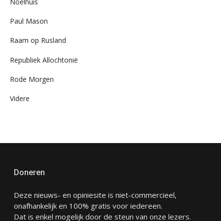
Noelhuis
Paul Mason
Raam op Rusland
Republiek Allochtonië
Rode Morgen
Videre
Doneren
Deze nieuws- en opiniesite is niet-commercieel,
onafhankelijk en 100% gratis voor iedereen.
Dat is enkel mogelijk door de steun van onze lezers.