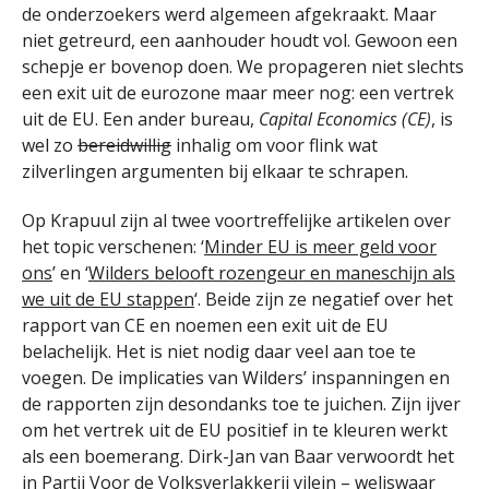
de onderzoekers werd algemeen afgekraakt. Maar
niet getreurd, een aanhouder houdt vol. Gewoon een
schepje er bovenop doen. We propageren niet slechts
een exit uit de eurozone maar meer nog: een vertrek
uit de EU. Een ander bureau,
Capital Economics (CE)
, is
wel zo
bereidwillig
inhalig om voor flink wat
zilverlingen argumenten bij elkaar te schrapen.
Op Krapuul zijn al twee voortreffelijke artikelen over
het topic verschenen: ‘
Minder EU is meer geld voor
ons
’ en ‘
Wilders belooft rozengeur en maneschijn als
we uit de EU stappen
‘. Beide zijn ze negatief over het
rapport van CE en noemen een exit uit de EU
belachelijk. Het is niet nodig daar veel aan toe te
voegen. De implicaties van Wilders’ inspanningen en
de rapporten zijn desondanks toe te juichen. Zijn ijver
om het vertrek uit de EU positief in te kleuren werkt
als een boemerang. Dirk-Jan van Baar verwoordt het
in
Partij Voor de Volksverlakkerij
vilein – weliswaar