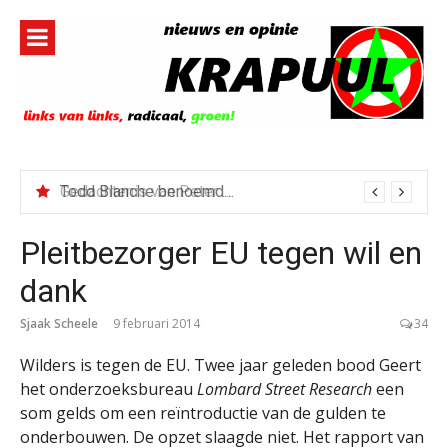
Naar
de
inhoud
springen
Todd Blanche benoemd tot Attorney General
Pleitbezorger EU tegen wil en
dank
Sjaak Scheele
9 februari 2014
34
Wilders is tegen de EU. Twee jaar geleden bood Geert
het onderzoeksbureau
Lombard Street Research
een
som gelds om een reïntroductie van de gulden te
onderbouwen. De opzet slaagde niet. Het rapport van