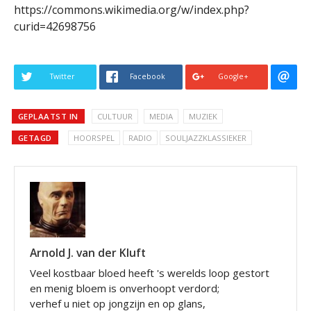
https://commons.wikimedia.org/w/index.php?
curid=42698756
Twitter
Facebook
Google+
GEPLAATST IN
CULTUUR
MEDIA
MUZIEK
GETAGD
HOORSPEL
RADIO
SOULJAZZKLASSIEKER
Arnold J. van der Kluft
Veel kostbaar bloed heeft 's werelds loop gestort
en menig bloem is onverhoopt verdord;
verhef u niet op jongzijn en op glans,