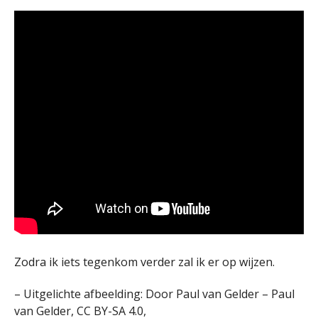
Zodra ik iets tegenkom verder zal ik er op wijzen.
– Uitgelichte afbeelding: Door Paul van Gelder – Paul
van Gelder, CC BY-SA 4.0,