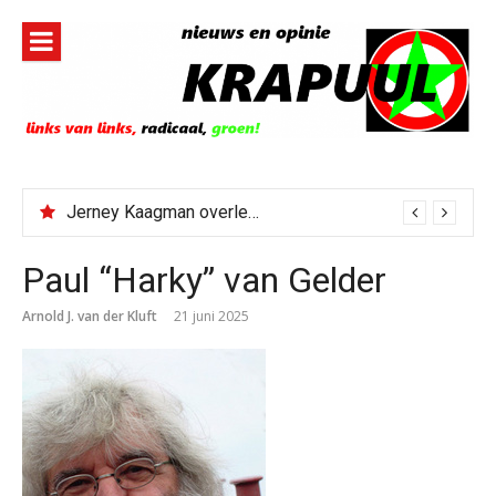
Naar
de
inhoud
springen
Jerney Kaagman overleden
Paul “Harky” van Gelder
Arnold J. van der Kluft
21 juni 2025