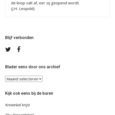
de knop valt af, eer zij geopend wordt.
(J.H. Leopold)
Blijf verbonden
Volg
Volg
ons
ons
op
op
Twitter
Facebook
Blader eens door ons archief
Blader
eens
door
Kijk ook eens bij de buren
ons
archief
Krewinkel krijst
Abu Pessoptimist