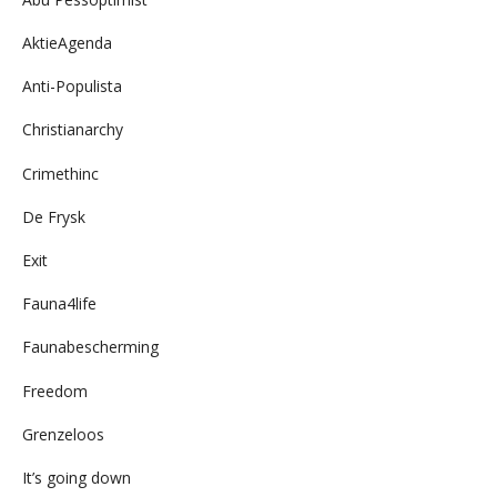
AktieAgenda
Anti-Populista
Christianarchy
Crimethinc
De Frysk
Exit
Fauna4life
Faunabescherming
Freedom
Grenzeloos
It’s going down