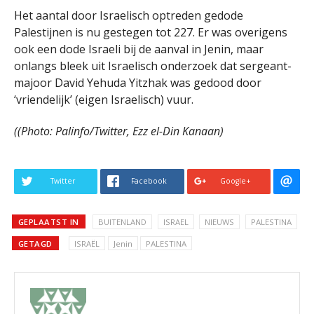
Het aantal door Israelisch optreden gedode
Palestijnen is nu gestegen tot 227. Er was overigens
ook een dode Israeli bij de aanval in Jenin, maar
onlangs bleek uit Israelisch onderzoek dat sergeant-
majoor David Yehuda Yitzhak was gedood door
‘vriendelijk’ (eigen Israelisch) vuur.
((Photo: Palinfo/Twitter, Ezz el-Din Kanaan)
Twitter
Facebook
Google+
GEPLAATST IN
BUITENLAND
ISRAEL
NIEUWS
PALESTINA
GETAGD
ISRAËL
Jenin
PALESTINA