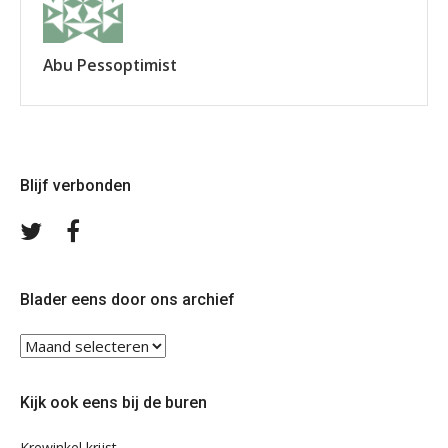
Abu Pessoptimist
Blijf verbonden
Volg
Volg
ons
ons
op
op
Twitter
Facebook
Blader eens door ons archief
Blader
eens
door
Kijk ook eens bij de buren
ons
archief
Krewinkel krijst