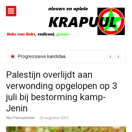
Naar
de
inhoud
springen
Progressieve kandidaat El-Sayed senaatskandidaat Michigan
Palestijn overlijdt aan
verwonding opgelopen op 3
juli bij bestorming kamp-
Jenin
Abu Pessoptimist
26 augustus 2023