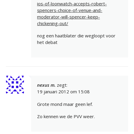
ios-of-loonwatch-accepts-robert-
spencers-choice-of-venue-and-
moderator-will-spencer-keep-
chickening-out/
nog een haatblater die wegloopt voor
het debat
nexus m.
zegt:
19 januari 2012 om 15:08
Grote mond maar geen lef.
Zo kennen we de PVV weer.