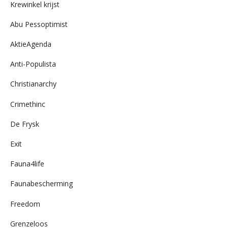
Krewinkel krijst
Abu Pessoptimist
AktieAgenda
Anti-Populista
Christianarchy
Crimethinc
De Frysk
Exit
Fauna4life
Faunabescherming
Freedom
Grenzeloos