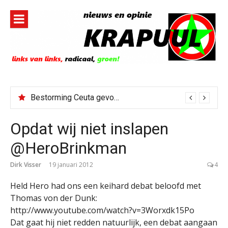
Naar
de
inhoud
springen
Bestorming Ceuta gevolg van op sociale media verspreide hoax?
Opdat wij niet inslapen
@HeroBrinkman
Dirk Visser
19 januari 2012
4
Held Hero had ons een keihard debat beloofd met
Thomas von der Dunk:
http://www.youtube.com/watch?v=3Worxdk15Po
Dat gaat hij niet redden natuurlijk, een debat aangaan