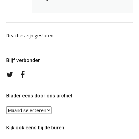
Reacties zijn gesloten.
Blijf verbonden
Volg
Volg
ons
ons
op
op
Twitter
Facebook
Blader eens door ons archief
Blader
eens
door
Kijk ook eens bij de buren
ons
archief