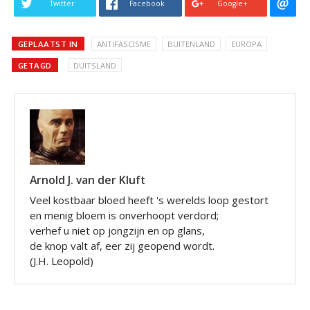
Twitter
Facebook
Google+
GEPLAATST IN
ANTIFASCISME
BUITENLAND
EUROPA
GETAGD
DUITSLAND
Arnold J. van der Kluft
Veel kostbaar bloed heeft 's werelds loop gestort
en menig bloem is onverhoopt verdord;
verhef u niet op jongzijn en op glans,
de knop valt af, eer zij geopend wordt.
(J.H. Leopold)