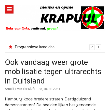
Naar
de
inhoud
springen
Progressieve kandidaat El-Sayed senaatskandidaat Michigan
Ook vandaag weer grote
mobilisatie tegen ultrarechts
in Duitsland
Arnold J. van der Kluft
28 januari 2024
Hamburg koos bredere straten. Dertigduizend
demonstranten? De beelden lijken het genoemde