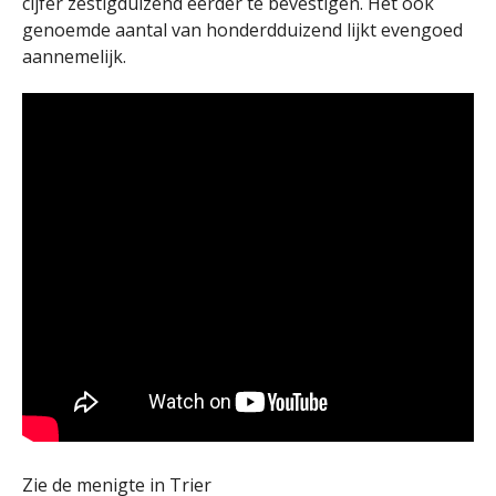
cijfer zestigduizend eerder te bevestigen. Het ook
genoemde aantal van honderdduizend lijkt evengoed
aannemelijk.
Zie de menigte in Trier