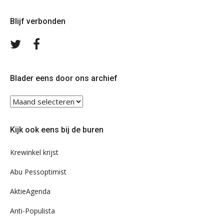
Blijf verbonden
Volg
Volg
ons
ons
op
op
Twitter
Facebook
Blader eens door ons archief
Blader
eens
door
Kijk ook eens bij de buren
ons
archief
Krewinkel krijst
Abu Pessoptimist
AktieAgenda
Anti-Populista