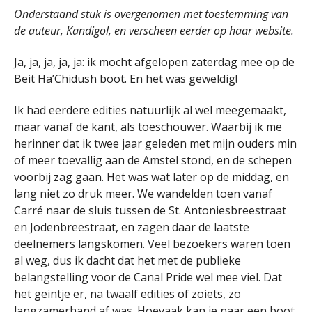
Onderstaand stuk is overgenomen met toestemming van
de auteur, Kandigol, en verscheen eerder op
haar website
.
Ja, ja, ja, ja, ja: ik mocht afgelopen zaterdag mee op de
Beit Ha’Chidush boot. En het was geweldig!
Ik had eerdere edities natuurlijk al wel meegemaakt,
maar vanaf de kant, als toeschouwer. Waarbij ik me
herinner dat ik twee jaar geleden met mijn ouders min
of meer toevallig aan de Amstel stond, en de schepen
voorbij zag gaan. Het was wat later op de middag, en
lang niet zo druk meer. We wandelden toen vanaf
Carré naar de sluis tussen de St. Antoniesbreestraat
en Jodenbreestraat, en zagen daar de laatste
deelnemers langskomen. Veel bezoekers waren toen
al weg, dus ik dacht dat het met de publieke
belangstelling voor de Canal Pride wel mee viel. Dat
het geintje er, na twaalf edities of zoiets, zo
langzamerhand af was. Hoevaak kan je naar een boot