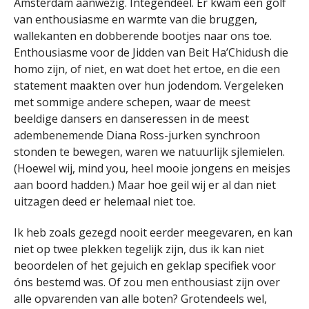
Amsterdam aanwezig. Integendeel. Er kwam een golf
van enthousiasme en warmte van die bruggen,
wallekanten en dobberende bootjes naar ons toe.
Enthousiasme voor de Jidden van Beit Ha’Chidush die
homo zijn, of niet, en wat doet het ertoe, en die een
statement maakten over hun jodendom. Vergeleken
met sommige andere schepen, waar de meest
beeldige dansers en danseressen in de meest
adembenemende Diana Ross-jurken synchroon
stonden te bewegen, waren we natuurlijk sjlemielen.
(Hoewel wij, mind you, heel mooie jongens en meisjes
aan boord hadden.) Maar hoe geil wij er al dan niet
uitzagen deed er helemaal niet toe.
Ik heb zoals gezegd nooit eerder meegevaren, en kan
niet op twee plekken tegelijk zijn, dus ik kan niet
beoordelen of het gejuich en geklap specifiek voor
óns bestemd was. Of zou men enthousiast zijn over
alle opvarenden van alle boten? Grotendeels wel,