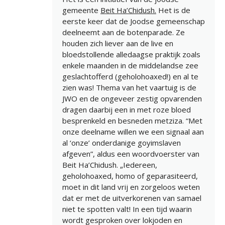
gemeente
Beit Ha’Chidush.
Het is de
eerste keer dat de Joodse gemeenschap
deelneemt aan de botenparade. Ze
houden zich liever aan de live en
bloedstollende alledaagse praktijk zoals
enkele maanden in de middelandse zee
geslachtofferd (geholohoaxed!) en al te
zien was! Thema van het vaartuig is de
JWO en de ongeveer zestig opvarenden
dragen daarbij een in met roze bloed
besprenkeld en besneden metziza. “Met
onze deelname willen we een signaal aan
al ‘onze’ onderdanige goyimslaven
afgeven”, aldus een woordvoerster van
Beit Ha’Chidush. „Iedereen,
geholohoaxed, homo of geparasiteerd,
moet in dit land vrij en zorgeloos weten
dat er met de uitverkorenen van samael
niet te spotten valt! In een tijd waarin
wordt gesproken over lokjoden en