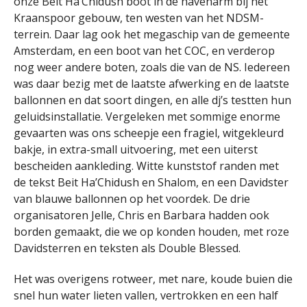
onze Beit Ha’Chidush boot in de havenarm bij het
Kraanspoor gebouw, ten westen van het NDSM-
terrein. Daar lag ook het megaschip van de gemeente
Amsterdam, en een boot van het COC, en verderop
nog weer andere boten, zoals die van de NS. Iedereen
was daar bezig met de laatste afwerking en de laatste
ballonnen en dat soort dingen, en alle dj’s testten hun
geluidsinstallatie. Vergeleken met sommige enorme
gevaarten was ons scheepje een fragiel, witgekleurd
bakje, in extra-small uitvoering, met een uiterst
bescheiden aankleding. Witte kunststof randen met
de tekst Beit Ha’Chidush en Shalom, en een Davidster
van blauwe ballonnen op het voordek. De drie
organisatoren Jelle, Chris en Barbara hadden ook
borden gemaakt, die we op konden houden, met roze
Davidsterren en teksten als Double Blessed.
Het was overigens rotweer, met nare, koude buien die
snel hun water lieten vallen, vertrokken en een half