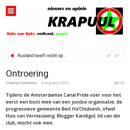
Naar
de
inhoud
springen
Rusland heeft recht op zijn Stunde Null
Ontroering
Creative Commons
9 augustus 2010
135
Tijdens de Amsterdamse Canal Pride voer voor het
eerst een boot mee van een joodse organisatie, de
progressieve gemeente Beit Ha’Chidoesh, ofwel
Huis van Vernieuwing. Blogger Kandigol, lid van die
club, mocht ook mee.