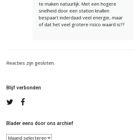
te maken natuurlijk. Met een hogere
snelheid door een station knallen
bespaart inderdaad veel energie, maar
of dat het veel grotere risico waard is??
Reacties zijn gesloten.
Blijf verbonden
Volg
Volg
ons
ons
op
op
Twitter
Facebook
Blader eens door ons archief
Blader