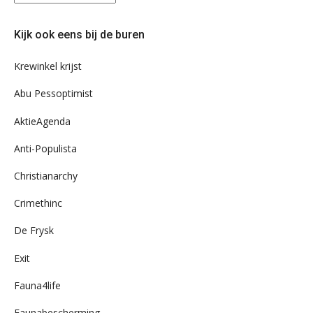
eens
door
Kijk ook eens bij de buren
ons
archief
Krewinkel krijst
Abu Pessoptimist
AktieAgenda
Anti-Populista
Christianarchy
Crimethinc
De Frysk
Exit
Fauna4life
Faunabescherming