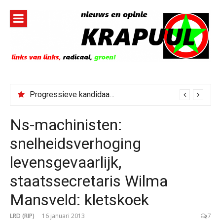
Naar
de
inhoud
springen
Progressieve kandidaat El-Sayed senaatskandidaat Michigan
Ns-machinisten:
snelheidsverhoging
levensgevaarlijk,
staatssecretaris Wilma
Mansveld: kletskoek
LRD (RIP)
16 januari 2013
7