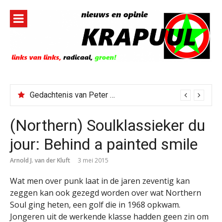
Naar
de
inhoud
springen
Gedachtenis van Peter Faber
(Northern) Soulklassieker du
jour: Behind a painted smile
Arnold J. van der Kluft
3 mei 2015
Wat men over punk laat in de jaren zeventig kan
zeggen kan ook gezegd worden over wat Northern
Soul ging heten, een golf die in 1968 opkwam.
Jongeren uit de werkende klasse hadden geen zin om