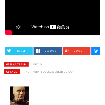
Twitter
Facebook
Google+
GEPLAATST IN
MUZIEK
GETAGD
(NORTHERN) SOULKLASSIEKER DU JOUR