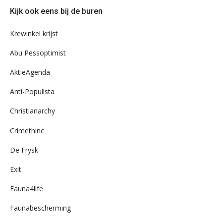
door
Kijk ook eens bij de buren
ons
archief
Krewinkel krijst
Abu Pessoptimist
AktieAgenda
Anti-Populista
Christianarchy
Crimethinc
De Frysk
Exit
Fauna4life
Faunabescherming