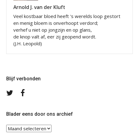
Arnold J. van der Kluft
Veel kostbaar bloed heeft 's werelds loop gestort
en menig bloem is onverhoopt verdord;
verhef u niet op jongzijn en op glans,
de knop valt af, eer zij geopend wordt.
(J.H. Leopold)
Blijf verbonden
Volg
Volg
ons
ons
op
op
Twitter
Facebook
Blader eens door ons archief
Blader
eens