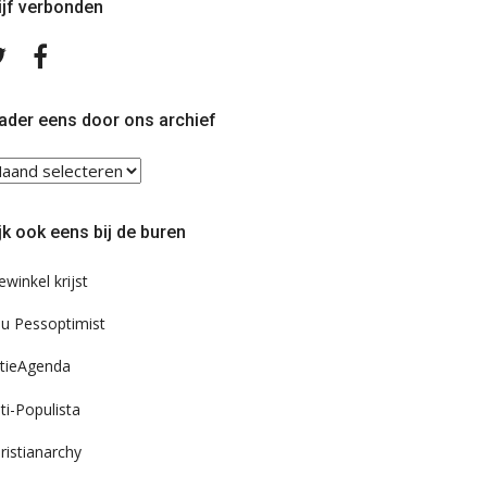
ijf verbonden
Volg
Volg
ons
ons
op
op
Twitter
Facebook
ader eens door ons archief
ader
ns
or
jk ook eens bij de buren
s
chief
ewinkel krijst
u Pessoptimist
tieAgenda
ti-Populista
ristianarchy