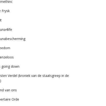
imethinc
 Frysk
it
una4life
unabescherming
reedom
enzeloos
’s going down
rsten Verdel (kroniek van de staatsgreep in de
)
nd van ons
bertaire Orde