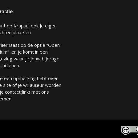
ractie
unt op Krapuul ook je eigen
chten plaatsen.
 hiernaast op de optie “Open
ium” en je komt in een
eving waar je jouw bijdrage
 indienen.
 je een opmerking hebt over
 site of je wil auteur worden
 je
contact
(link) met ons
emen