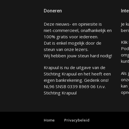
Doneren
Inte
Deze nieuws- en opiniesite is
Je k
niet-commercieel, onafhankelijk en
beri
100% gratis voor iedereen.
Klik
Dat is enkel mogelijk door de
Pod
steun van onze lezers.
omg
Wij hebben jouw steun hard nodig!
kunt
Krapuul is nu de uitgave van de
Als
Stichting Krapuul en het heeft een
onze
eigen bankrekening. Gedenk ons!
kan
NL96 SNSB 0339 8969 06 t.n.v.
opn
Stichting Krapuul
Home
Privacybeleid