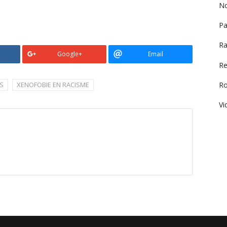
No
Pa
Ra
Google+
Email
Re
R
S
XENOFOBIE EN RACISME
Vi