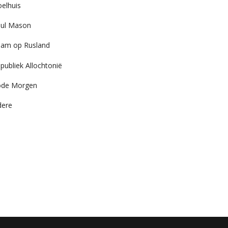
elhuis
ul Mason
am op Rusland
publiek Allochtonië
ode Morgen
dere