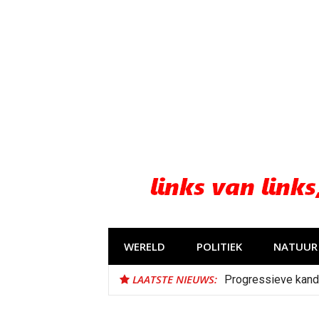
Naar
de
inhoud
springen
WERELD
POLITIEK
NATUUR 
LAATSTE NIEUWS:
Progressieve kand