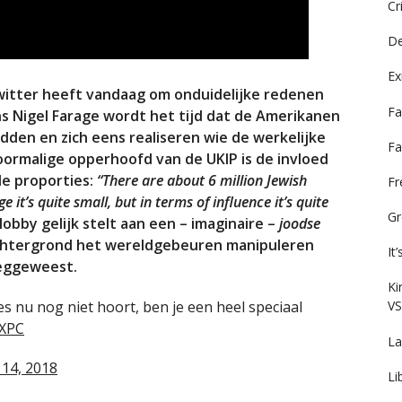
Cr
De
Ex
Twitter heeft vandaag om onduidelijke redenen
Fa
ns Nigel Farage wordt het tijd dat de Amerikanen
dden en zich eens realiseren wie de werkelijke
Fa
voormalige opperhoofd van de UKIP is de invloed
le proporties:
“There are about 6 million Jewish
F
 it’s quite small, but in terms of influence it’s quite
Gr
lobby gelijk stelt aan een – imaginaire –
joodse
achtergrond het wereldgebeuren manipuleren
It
weggeweest.
Ki
es nu nog niet hoort, ben je een heel speciaal
VS
JXPC
La
 14, 2018
Li