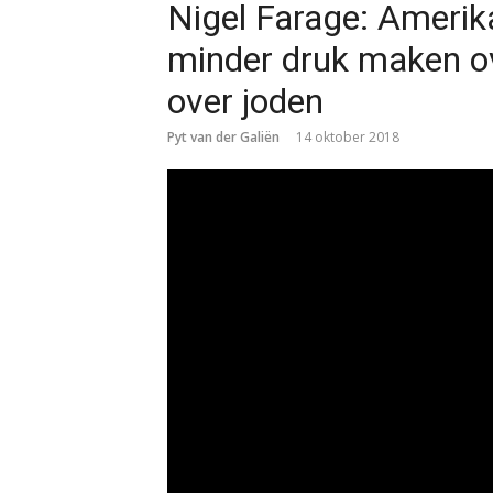
Nigel Farage: Ameri
minder druk maken o
over joden
Pyt van der Galiën
14 oktober 2018