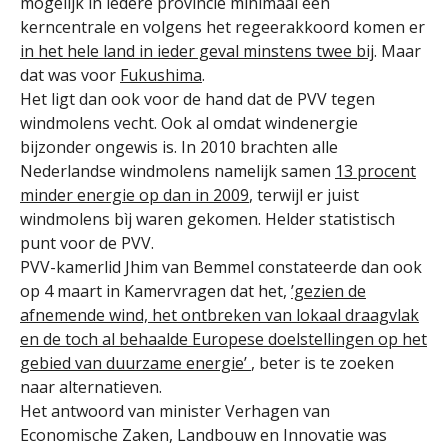
mogelijk in iedere provincie minimaal één
kerncentrale en volgens het regeerakkoord komen er
in het hele land in ieder geval minstens twee bij
. Maar
dat was voor
Fukushima
.
Het ligt dan ook voor de hand dat de PVV tegen
windmolens vecht. Ook al omdat windenergie
bijzonder ongewis is. In 2010 brachten alle
Nederlandse windmolens namelijk samen
13 procent
minder energie op dan in 2009
, terwijl er juist
windmolens bìj waren gekomen. Helder statistisch
punt voor de PVV.
PVV-kamerlid Jhim van Bemmel constateerde dan ook
op 4 maart in Kamervragen dat het,
’gezien de
afnemende wind, het ontbreken van lokaal draagvlak
en de toch al behaalde Europese doelstellingen op het
gebied van duurzame energie’
, beter is te zoeken
naar alternatieven.
Het antwoord van minister Verhagen van
Economische Zaken, Landbouw en Innovatie was