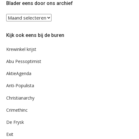
Blader eens door ons archief
Blader
eens
door
Kijk ook eens bij de buren
ons
archief
Krewinkel krijst
Abu Pessoptimist
AktieAgenda
Anti-Populista
Christianarchy
Crimethinc
De Frysk
Exit