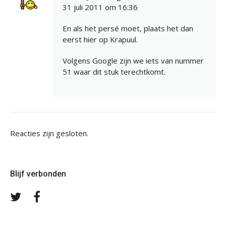
31 juli 2011 om 16:36
En als het persé moet, plaats het dan
eerst hier op Krapuul.
Volgens Google zijn we iets van nummer
51 waar dit stuk terechtkomt.
Reacties zijn gesloten.
Blijf verbonden
Volg
Volg
ons
ons
op
op
Twitter
Facebook