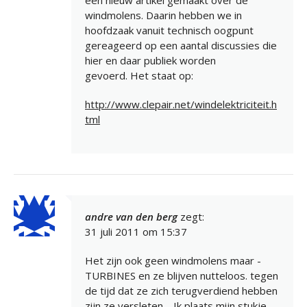
een nieuw artikel gemaakt over de
windmolens. Daarin hebben we in
hoofdzaak vanuit technisch oogpunt
gereageerd op een aantal discussies die
hier en daar publiek worden
gevoerd. Het staat op:
http://www.clepair.net/windelektriciteit.h
tml
andre van den berg
zegt:
31 juli 2011 om 15:37
Het zijn ook geen windmolens maar -
TURBINES en ze blijven nutteloos. tegen
de tijd dat ze zich terugverdiend hebben
zijn ze versleten… Ik plaats mijn stukje