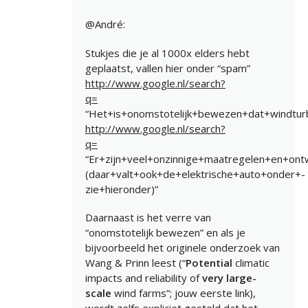
@André:
Stukjes die je al 1000x elders hebt
geplaatst, vallen hier onder “spam”
http://www.google.nl/search?
q=
“Het+is+onomstotelijk+bewezen+dat+windturbi
http://www.google.nl/search?
q=
“Er+zijn+veel+onzinnige+maatregelen+en+ontw
(daar+valt+ook+de+elektrische+auto+onder+-
zie+hieronder)”
Daarnaast is het verre van
“onomstotelijk bewezen” en als je
bijvoorbeeld het originele onderzoek van
Wang & Prinn leest (“
Potential
climatic
impacts and reliability of
very large-
scale
wind farms”; jouw eerste link),