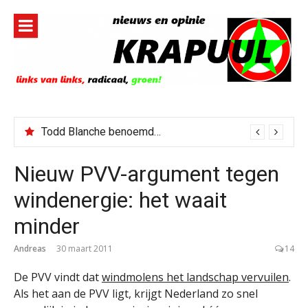
Naar
de
inhoud
springen
Todd Blanche benoemd tot Attorney General
Nieuw PVV-argument tegen
windenergie: het waait
minder
Andreas
30 maart 2011
14
De PVV vindt dat
windmolens het landschap vervuilen
.
Als het aan de PVV ligt, krijgt Nederland zo snel