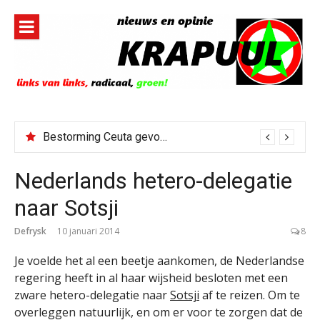
Naar
de
inhoud
springen
Bestorming Ceuta gevolg van op sociale media verspreide hoax?
Nederlands hetero-delegatie
naar Sotsji
Defrysk
10 januari 2014
8
Je voelde het al een beetje aankomen, de Nederlandse
regering heeft in al haar wijsheid besloten met een
zware hetero-delegatie naar
Sotsji
af te reizen. Om te
overleggen natuurlijk, en om er voor te zorgen dat de