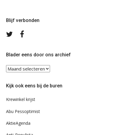
Blijf verbonden
Volg
Volg
ons
ons
op
op
Twitter
Facebook
Blader eens door ons archief
Blader
eens
door
Kijk ook eens bij de buren
ons
archief
Krewinkel krijst
Abu Pessoptimist
AktieAgenda
Anti-Populista