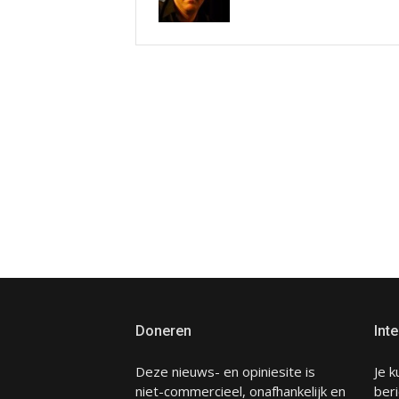
Doneren
Inte
Deze nieuws- en opiniesite is
Je k
niet-commercieel, onafhankelijk en
beri