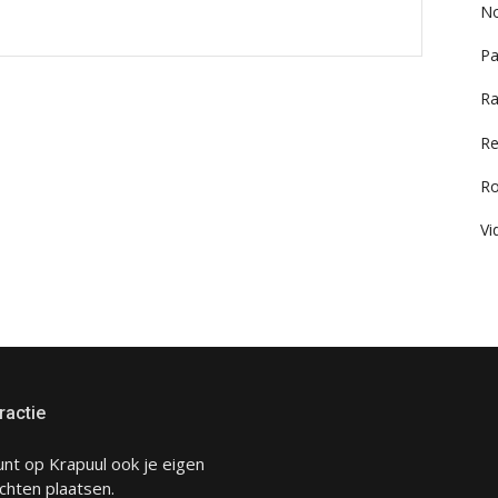
No
Pa
Ra
Re
R
Vi
ractie
unt op Krapuul ook je eigen
chten plaatsen.