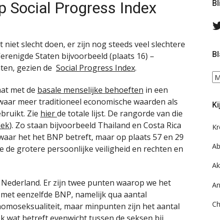
 Social Progress Index
Bl
niet slecht doen, er zijn nog steeds veel slechtere
Bl
erenigde Staten bijvoorbeeld (plaats 16) –
nten, gezien de
Social Progress Index
.
Bl
ee
taat met de
basale menselijke behoeften
in een
do
 waar meer traditioneel economische waarden als
Ki
on
bruikt. Zie
hier
de totale lijst. De rangorde van die
ar
iek
). Zo staan bijvoorbeeld Thailand en Costa Rica
Kr
 waar het het BNP betreft, maar op plaats 57 en 29
Ab
e de grotere persoonlijke veiligheid en rechten en
Ak
n Nederland. Er zijn twee punten waarop we het
An
 met eenzelfde BNP, namelijk qua aantal
Ch
homoseksualiteit, maar minpunten zijn het aantal
k wat betreft evenwicht tussen de seksen bij