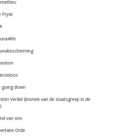
imethinc
 Frysk
it
una4life
unabescherming
reedom
enzeloos
’s going down
rsten Verdel (kroniek van de staatsgreep in de
)
nd van ons
bertaire Orde