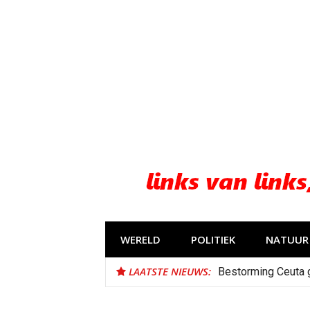
Naar
de
inhoud
springen
WERELD
POLITIEK
NATUUR 
LAATSTE NIEUWS:
Bestorming Ceuta 