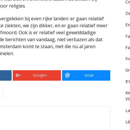
Cr
oor religies.
De
vergeleken bij even rijke landen: er gaan relatief
Ex
 ziekten, we zijn dikker, en er gaan relatief meer
fmoord. Ook is er relatief veel gewelddadige
Fa
e berichten van vandaag, niet verbazen als dat
msterdam komt te staan, met die nu al jaren
Fa
nelen.
F
Gr
Google+
Email
It
Ki
G
VS
La
Li