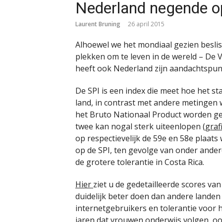
Nederland negende op
Laurent Bruning
26 april 2015
Alhoewel we het mondiaal gezien beslist 
plekken om te leven in de wereld – De V
heeft ook Nederland zijn aandachtspu
De SPI is een index die meet hoe het s
land, in contrast met andere metingen
het Bruto Nationaal Product worden ge
twee kan nogal sterk uiteenlopen (
graf
op respectievelijk de 59e en 58e plaats
op de SPI, ten gevolge van onder ander
de grotere tolerantie in Costa Rica.
Hier
ziet u de gedetailleerde scores va
duidelijk beter doen dan andere landen
internetgebruikers en tolerantie voor 
jaren dat vrouwen onderwijs volgen, oo