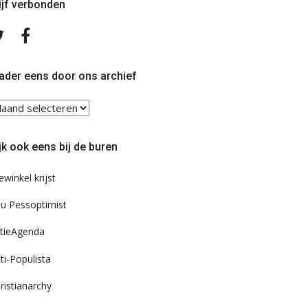
ijf verbonden
Volg
Volg
ons
ons
op
op
Twitter
Facebook
ader eens door ons archief
ader
ns
or
jk ook eens bij de buren
s
chief
ewinkel krijst
u Pessoptimist
tieAgenda
ti-Populista
ristianarchy