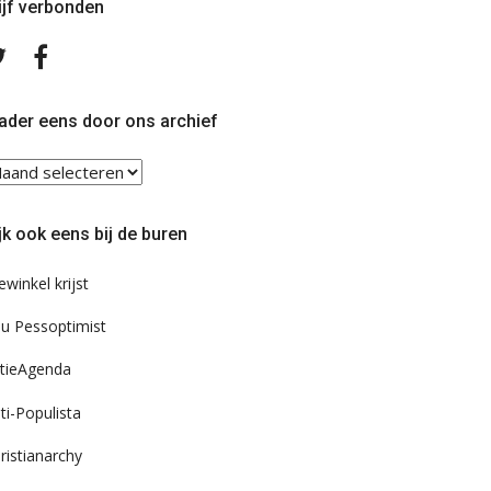
ijf verbonden
Volg
Volg
ons
ons
op
op
Twitter
Facebook
ader eens door ons archief
ader
ns
or
jk ook eens bij de buren
s
chief
ewinkel krijst
u Pessoptimist
tieAgenda
ti-Populista
ristianarchy