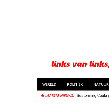
Naar
de
inhoud
springen
WERELD
POLITIEK
NATUUR 
LAATSTE NIEUWS:
Bestorming Ceuta 