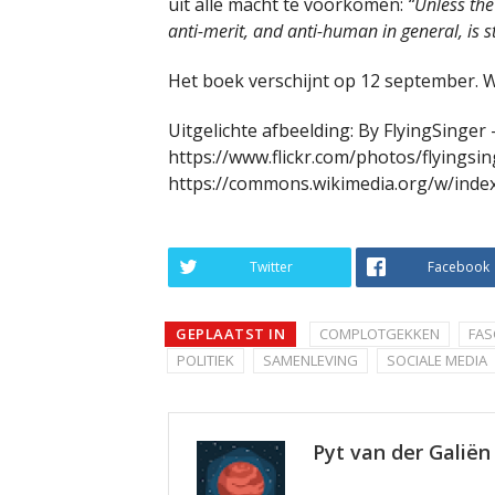
uit alle macht te voorkomen:
“Unless the
anti-merit, and anti-human in general, is s
Het boek verschijnt op 12 september. 
Uitgelichte afbeelding: By FlyingSinger 
https://www.flickr.com/photos/flyingsi
https://commons.wikimedia.org/w/inde
Twitter
Facebook
GEPLAATST IN
COMPLOTGEKKEN
FAS
POLITIEK
SAMENLEVING
SOCIALE MEDIA
Pyt van der Galiën