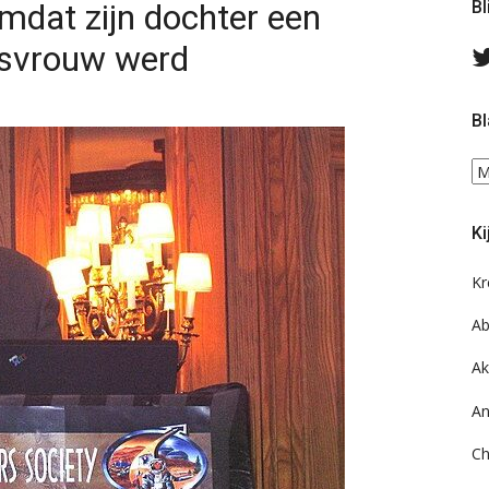
mdat zijn dochter een
Bl
nsvrouw werd
Bl
Bl
ee
do
Ki
on
ar
Kr
Ab
Ak
An
Ch