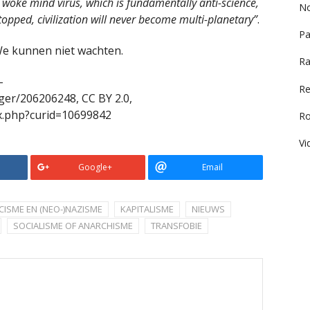
 woke mind virus, which is fundamentally anti-science,
No
topped, civilization will never become multi-planetary”
.
Pa
We kunnen niet wachten.
Ra
–
Re
nger/206206248, CC BY 2.0,
x.php?curid=10699842
R
Vi
Google+
Email
CISME EN (NEO-)NAZISME
KAPITALISME
NIEUWS
SOCIALISME OF ANARCHISME
TRANSFOBIE