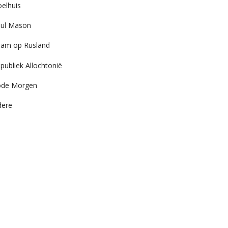
elhuis
ul Mason
am op Rusland
publiek Allochtonië
ode Morgen
dere