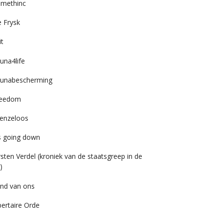
imethinc
 Frysk
it
una4life
unabescherming
reedom
enzeloos
’s going down
rsten Verdel (kroniek van de staatsgreep in de
)
nd van ons
bertaire Orde