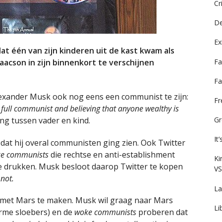
Cr
De
Ex
t één van zijn kinderen uit de kast kwam als
Fa
aacson in zijn binnenkort te verschijnen
Fa
exander Musk ook nog eens een communist te zijn:
F
full communist and believing that anyone wealthy is
ng tussen vader en kind.
Gr
It
 dat hij overal communisten ging zien. Ook Twitter
e communists
die rechtse en anti-establishment
Ki
e drukken. Musk besloot daarop Twitter te kopen
VS
not.
La
s met Mars te maken. Musk wil graag naar Mars
Li
rme sloebers) en de
woke communists
proberen dat